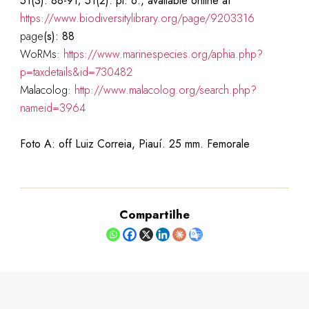
51(3): 88-91; 51(2): pl. 6., available online at
https://www.biodiversitylibrary.org/page/9203316
page
(s): 88
WoRMs:
https://www.marinespecies.org/aphia.php?
p=taxdetails&id=730482
Malacolog:
http://www.malacolog.org/search.php?
nameid=3964
Foto A: off Luiz Correia, Piauí. 25 mm. Femorale
Compartilhe