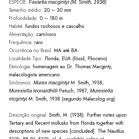
ESPÉCIE:
Favartia macgintyi (M. Smith, 1938)
Tamanho médio:
20 – 30 mm
Profundidade:
0 – 180 m
Habitat:
fundos rochosos e cascalho
Alimentação:
carnívoro
Frequência:
raro
Ocorrência no Brasil:
MA até BA
Localidade Tipo:
Florida, EUA (fóssil, Plioceno)
Etimologia:
homenagem ao Dr. Thomas Macginty,
malacologista americano.
Sinônimos:
M. Smith, 1938;
Murex
macgintyi
Petuch
, 1987;
Murexiella
leonardhilli
Murexiella
M. Smith, 1938 (segundo Malacolog.org)
mcgintyi
Descrição original:
Smith, M. (1938). Further notes upon
Tertiary and Recent mollusks from Florida together with
descriptions of new species [concluded]. The Nautilus.