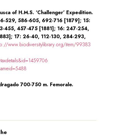
usca of H.M.S. ‘Challenger’ Expedition.
506-529, 586-605, 692-716 [1879]; 15:
3-455, 457-475 [1881]; 16: 247-254,
883]; 17: 26-40, 112-130, 284-293,
tp://www.biodiversitylibrary.org/item/99383
=taxdetails&id=1459706
?nameid=5488
. dragado 700-750 m. Femorale.
lhe