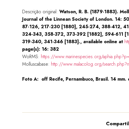
Descrição original:
Watson, R. B. (1879-1883). Moll
Journal of the Linnean Society of London. 14: 
87-126, 217-230 [1880], 245-274, 388-412, 41
324-343, 358-372, 373-392 [1882], 594-611 [1
319-340, 341-346 [1883]., available online at
ht
page(s): 16: 382
WoRMS:
https://www.marinespecies.org/aphia.php?p
Molluscabase:
http://www.malacolog.org/search.php
Foto A:
off Recife, Pernambuco, Brasil. 14 mm
Comparti