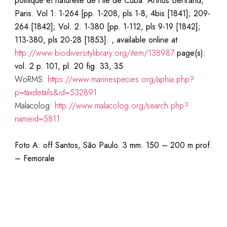
politique et naturelle de l’Ile de Cuba. Arthus Bertrand,
Paris. Vol 1: 1-264 [pp. 1-208, pls 1-8, 4bis [1841]; 209-
264 [1842]; Vol. 2: 1-380 [pp. 1-112, pls 9-19 [1842];
113-380, pls 20-28 [1853]. , available online at
http://www.biodiversitylibrary.org/item/138987
page(s):
vol. 2 p. 101, pl. 20 fig. 33, 35
WoRMS:
https://www.marinespecies.org/aphia.php?
p=taxdetails&id=532891
Malacolog:
http://www.malacolog.org/search.php?
nameid=5811
Foto A: off Santos, São Paulo. 3 mm. 150 – 200 m prof.
– Femorale