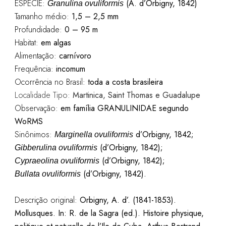
ESPÉCIE:
(A. d’Orbigny, 1842)
Granulina ovuliformis
Tamanho médio:
1,5 – 2,5 mm
Profundidade:
0 – 95 m
Habitat:
em algas
Alimentação:
carnívoro
Frequência:
incomum
Ocorrência no Brasil:
toda a costa brasileira
Localidade Tipo:
Martinica, Saint Thomas e Guadalupe
Observação:
em família GRANULINIDAE segundo
WoRMS
Sinônimos:
d’Orbigny, 1842;
Marginella
ovuliformis
(d’Orbigny, 1842);
Gibberulina
ovuliformis
(d’Orbigny, 1842);
Cypraeolina
ovuliformis
(d’Orbigny, 1842).
Bullata
ovuliformis
Descrição original:
Orbigny, A. d’. (1841-1853).
Mollusques. In: R. de la Sagra (ed.). Histoire physique,