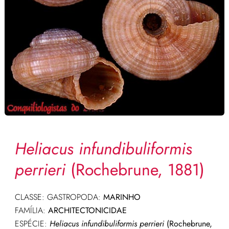
Heliacus infundibuliformis
perrieri
(Rochebrune, 1881)
CLASSE: GASTROPODA:
MARINHO
FAMÍLIA:
ARCHITECTONICIDAE
ESPÉCIE:
Heliacus infundibuliformis perrieri
(Rochebrune,