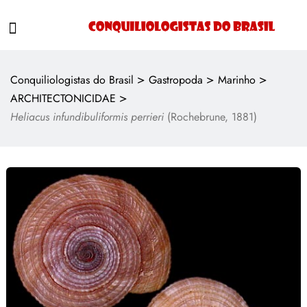
>
>
>
Conquiliologistas do Brasil
Gastropoda
Marinho
>
ARCHITECTONICIDAE
Heliacus infundibuliformis perrieri
(Rochebrune, 1881)