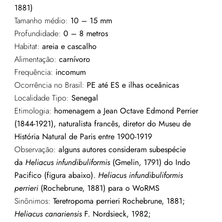
1881)
Tamanho médio:
10 – 15 mm
Profundidade:
0 – 8 metros
Habitat:
areia e cascalho
Alimentação:
carnívoro
Frequência:
incomum
Ocorrência no Brasil:
PE até ES e ilhas oceânicas
Localidade Tipo:
Senegal
Etimologia:
homenagem a Jean Octave Edmond Perrier
(1844-1921), naturalista francês, diretor do Museu de
História Natural de Paris entre 1900-1919
Observação:
alguns autores consideram subespécie
da
Heliacus infundibuliformis
(Gmelin, 1791) do Indo
Pacifico (figura abaixo).
Heliacus infundibuliformis
perrieri
(Rochebrune, 1881) para o WoRMS
Sinônimos:
Teretropoma perrieri Rochebrune, 1881;
Heliacus canariensis
F. Nordsieck, 1982;