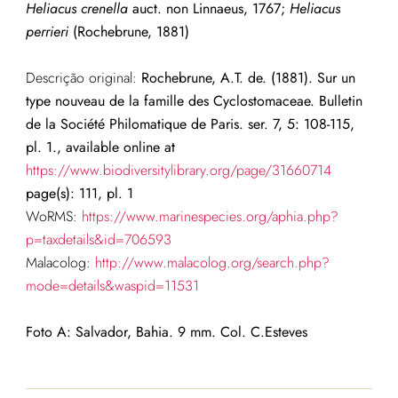
Heliacus crenella
auct. non Linnaeus, 1767;
Heliacus
perrieri
(Rochebrune, 1881)
Descrição original:
Rochebrune, A.T. de. (1881). Sur un
type nouveau de la famille des Cyclostomaceae. Bulletin
de la Société Philomatique de Paris. ser. 7, 5: 108-115,
pl. 1., available online at
https://www.biodiversitylibrary.org/page/31660714
page(s): 111, pl. 1
WoRMS:
https://www.marinespecies.org/aphia.php?
p=taxdetails&id=706593
Malacolog:
http://www.malacolog.org/search.php?
mode=details&waspid=11531
Foto A: Salvador, Bahia. 9 mm. Col. C.Esteves