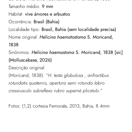
Tamanho médio:
9 mm
Habitat:
vive árvores e arbustos
Ocorrência:
Brasil (Bahia)
Localidade tipo:
Brasil, Bahia (sem localidade precisa)
Nome original:
Helicina haematostoma
S. Moricand,
1838
Sinônimos:
Helicina haemastoma
S. Moricand, 1838 [sic]
(Molluscabase, 2026)
Descrição original:
(Moricand, 1838): “
H. testa globulosa , anfractibus
rotundatis quaternis, apertura semi rotunda labro
crassiusculo subreflexo rubro supernè plicatulo
.”
Fotos: (1,2)
cortesia Femorale, 2013, Bahia, 8.4mm