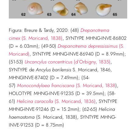
Figura: Breure & Tardy, 2020: (48)
Drepanotrema
cimex
(S. Moricand, 1838)
, SYNTYPE MHNG-INVE-86802
(D = 6.03mm); (49-50)
Drepanotrema
depressissimus
(S.
Moricand)
, SYNTYPE MHNG-INVE-86940 (D = 8.99mm);
(51-53)
Uncancylus concentricus
(d’Orbigny, 1835)
,
SYNTYPE de
Ancylus barilensis
S. Moricand, 1846,
MHNGINVE-87402 (D = 7.49mm); (54-
57)
Monocondylaea franciscana
(S. Moricand, 1838
),
HOLOTYPE MHNG-INVE-91235 (D = 39.5mm); (58-
61)
Helicina caracolla
(S. Moricand, 1836)
, SYNTYPE
MHNG-INVE-91246 (D = 15.2mm); (62-65)
Helicina
haemastoma
(S. Moricand, 1838), SYNTYPE MHNG-
INVE-91253 (D = 8.75mm)