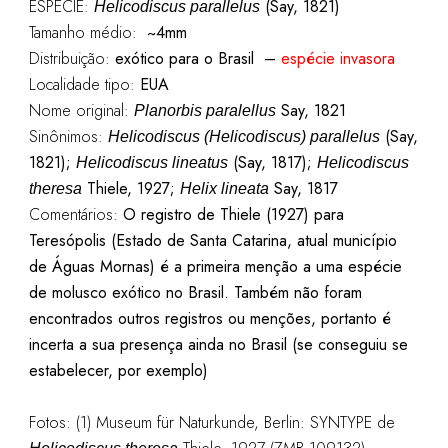
ESPÉCIE:
(Say, 1821)
Helicodiscus parallelus
Tamanho médio:
~4mm
Distribuição:
exótico para o Brasil –
espécie invasora
Localidade tipo:
EUA
Nome original:
Say, 1821
Planorbis paralellus
Sinônimos:
(Say,
Helicodiscus (Helicodiscus) parallelus
1821);
(Say, 1817);
Helicodiscus lineatus
Helicodiscus
Thiele, 1927;
Say, 1817
theresa
Helix lineata
Comentários:
O registro de Thiele (1927) para
Teresópolis (Estado de Santa Catarina, atual município
de Águas Mornas) é a primeira menção a uma espécie
de molusco exótico no Brasil. Também não foram
encontrados outros registros ou menções, portanto é
incerta a sua presença ainda no Brasil (se conseguiu se
estabelecer, por exemplo)
Fotos: (1) Museum für Naturkunde, Berlin: SYNTYPE de