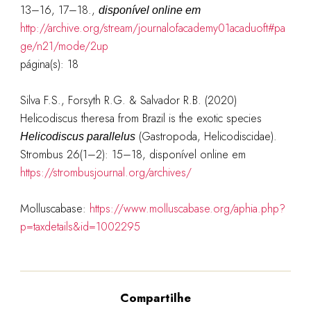
13–16, 17–18.
,
disponível online em
http://archive.org/stream/journalofacademy01acaduoft#pa
ge/n21/mode/2up
página(s): 18
Silva F.S., Forsyth R.G. & Salvador R.B. (2020)
Helicodiscus theresa from Brazil is the exotic species
(Gastropoda, Helicodiscidae).
Helicodiscus parallelus
Strombus 26(1–2): 15–18, disponível online em
https://strombusjournal.org/archives/
Molluscabase:
https://www.molluscabase.org/aphia.php?
p=taxdetails&id=1002295
Compartilhe