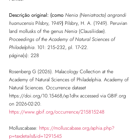
Descrição original: (como
Nenia (Neniatracta) angrandi
huanucensis
Pilsbry, 1949
)
Pilsbry, H. A. (1949). Peruvian
land mollusks of the genus
Nenia
(Clausiliidae).
Proceedings of the Academy of Natural Sciences of
Philadelphia.
101: 215‑232, pl. 17‑22.
página(s): 228
Rosenberg G (2026). Malacology Collection at the
Academy of Natural Sciences of Philadelphia. Academy of
Natural Sciences. Occurrence dataset
https://doi.org/10.15468/xp1dhx accessed via GBIF.org
on 2026-02-20.
https://www.gbif.org/occurrence/215815248
Molluscabase:
https://molluscabase.org/aphia.php?
p=taxdetails&id=1291545