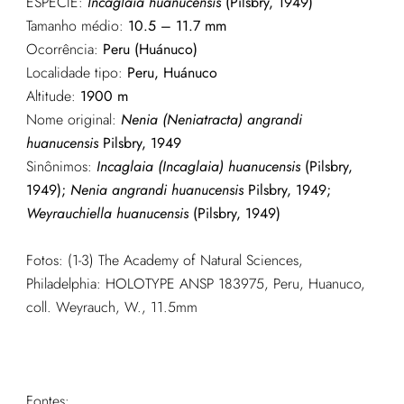
ESPÉCIE:
Incaglaia huanucensis
(Pilsbry, 1949)
Tamanho médio:
10.5 – 11.7 mm
Ocorrência:
Peru (Huánuco)
Localidade tipo:
Peru, Huánuco
Altitude:
1900 m
Nome original:
Nenia (Neniatracta) angrandi
huanucensis
Pilsbry, 1949
Sinônimos:
Incaglaia (Incaglaia) huanucensis
(Pilsbry,
1949);
Nenia angrandi huanucensis
Pilsbry, 1949;
Weyrauchiella huanucensis
(Pilsbry, 1949)
Fotos: (1-3) The Academy of Natural Sciences,
Philadelphia: HOLOTYPE ANSP 183975, Peru, Huanuco,
coll. Weyrauch, W., 11.5mm
Fontes: