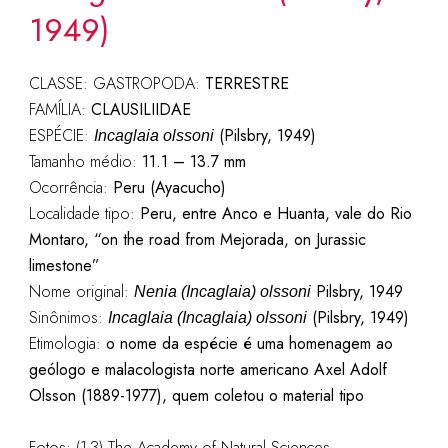
1949)
CLASSE: GASTROPODA:
TERRESTRE
FAMÍLIA:
CLAUSILIIDAE
ESPÉCIE:
(Pilsbry, 1949)
Incaglaia olssoni
Tamanho médio:
11.1 – 13.7 mm
Ocorrência:
Peru (Ayacucho)
Localidade tipo:
Peru, entre Anco e Huanta, vale do Rio
Montaro, “on the road from Mejorada, on Jurassic
limestone”
Nome original:
Pilsbry, 1949
Nenia (Incaglaia) olssoni
Sinônimos:
(Pilsbry, 1949)
Incaglaia (Incaglaia) olssoni
Etimologia:
o nome da espécie é uma homenagem ao
geólogo e malacologista norte americano Axel Adolf
Olsson (1889-1977), quem coletou o material tipo
Fotos: (1-3) The Academy of Natural Sciences,