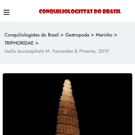
>
>
>
Conquiliologistas do Brasil
Gastropoda
Marinho
>
TRIPHORIDAE
Inella leucocephala
M. Fernandes & Pimenta, 2019