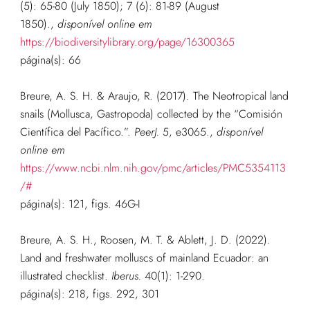
(5): 65-80 (July 1850); 7 (6): 81-89 (August
1850).
,
disponível online em
https://biodiversitylibrary.org/page/16300365
página(s): 66
Breure, A. S. H. & Araujo, R. (2017). The Neotropical land
snails (Mollusca, Gastropoda) collected by the “Comisión
Científica del Pacífico.”.
PeerJ.
5, e3065.
,
disponível
online em
https://www.ncbi.nlm.nih.gov/pmc/articles/PMC5354113
/#
página(s): 121, figs. 46G-I
Breure, A. S. H., Roosen, M. T. & Ablett, J. D. (2022).
Land and freshwater molluscs of mainland Ecuador: an
illustrated checklist.
Iberus.
40(1): 1-290.
página(s): 218, figs. 292, 301