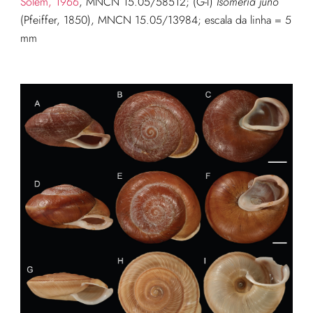
Solem, 1966
, MNCN 15.05/58512; (G-I)
Isomeria juno
(Pfeiffer, 1850), MNCN 15.05/13984; escala da linha = 5
mm