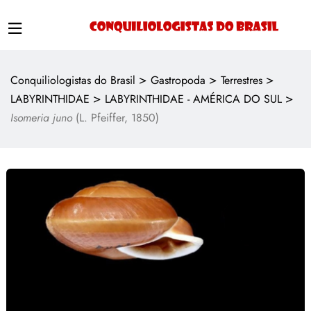
>
>
>
Conquiliologistas do Brasil
Gastropoda
Terrestres
>
>
LABYRINTHIDAE
LABYRINTHIDAE - AMÉRICA DO SUL
Isomeria juno
(L. Pfeiffer, 1850)