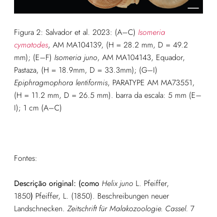
Figura 2: Salvador et al. 2023: (A–C)
Isomeria
cymatodes
, AM MA104139, (H = 28.2 mm, D = 49.2
mm); (E–F)
Isomeria juno
, AM MA104143, Equador,
Pastaza, (H = 18.9mm, D = 33.3mm); (G–I)
Epiphragmophora lentiformis
, PARATYPE AM MA73551,
(H = 11.2 mm, D = 26.5 mm). barra da escala: 5 mm (E–
I); 1 cm (A–C)
Fontes:
Descrição original: (como
Helix juno
L. Pfeiffer,
1850
)
Pfeiffer, L. (1850). Beschreibungen neuer
Landschnecken.
Zeitschrift für Malakozoologie. Cassel.
7