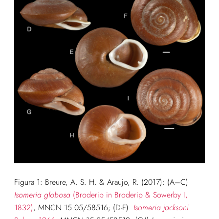
Figura 1:
Breure, A. S. H. & Araujo, R. (2017): (A–C)
Isomeria globosa
(Broderip in Broderip & Sowerby I,
1832)
, MNCN 15.05/58516; (D-F)
Isomeria jacksoni