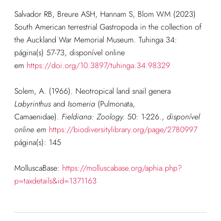
Salvador RB, Breure ASH, Hannam S, Blom WM (2023)
South American terrestrial Gastropoda in the collection of
the Auckland War Memorial Museum. Tuhinga 34:
página(s) 57-73, disponível online
em
https://doi.org/10.3897/tuhinga.34.98329
Solem, A. (1966). Neotropical land snail genera
Labyrinthus
and
Isomeria
(Pulmonata,
Camaenidae).
Fieldiana: Zoology.
50: 1-226.
,
disponível
online em
https://biodiversitylibrary.org/page/2780997
página(s): 145
MolluscaBase:
https://molluscabase.org/aphia.php?
p=taxdetails&id=1371163