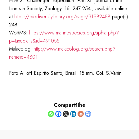
H.M.S. ‘Challenger’ Expedition. Part XI. Journal of the
Linnean Society, Zoology. 16: 247-254., available online
at
https://biodiversitylibrary.org/page/31982488
page(s):
248
WoRMS:
https://www.marinespecies.org/aphia.php?
p=taxdetails&id=491055
Malacolog:
http://www.malacolog.org/search.php?
nameid=4801
Foto A: off Espirito Santo, Brasil. 15 mm. Col. S.Vanin
Compartilhe