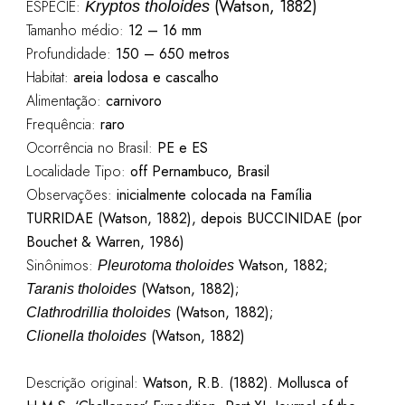
(Watson, 1882)
ESPÉCIE:
Kryptos tholoides
Tamanho médio:
12 – 16 mm
Profundidade:
150 – 650 metros
Habitat:
areia lodosa e cascalho
Alimentação:
carnivoro
Frequência:
raro
Ocorrência no Brasil:
PE e ES
Localidade Tipo:
off Pernambuco, Brasil
Observações:
inicialmente colocada na Família
TURRIDAE (Watson, 1882), depois BUCCINIDAE (por
Bouchet & Warren, 1986)
Sinônimos:
Watson, 1882;
Pleurotoma tholoides
(Watson, 1882);
Taranis tholoides
(Watson, 1882);
Clathrodrillia tholoides
(Watson, 1882)
Clionella tholoides
Descrição original:
Watson, R.B. (1882). Mollusca of