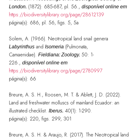
(1872): 685-687, pl. 56.
,
London.
disponível online em
https://biodiversitylibrary.org/page/28612139
página(s): 686, pl. 56, figs. 5, 5a
Solem, A. (1966). Neotropical land snail genera
and
(Pulmonata,
Labyrinthus
Isomeria
Camaenidae).
50: 1-
Fieldiana: Zoology.
226.
,
disponível online em
https://biodiversitylibrary.org/page/2780997
página(s): 66
Breure, A. S. H., Roosen, M. T. & Ablett, J. D. (2022).
Land and freshwater molluscs of mainland Ecuador: an
illustrated checklist.
40(1): 1-290.
Iberus.
página(s): 220, figs. 299, 301
Breure, A. S. H. & Araujo, R. (2017). The Neotropical land