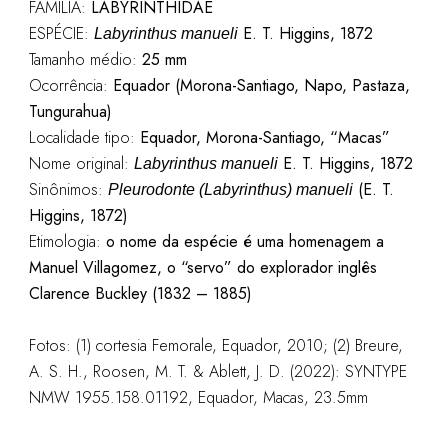
FAMÍLIA:
LABYRINTHIDAE
ESPÉCIE:
E. T. Higgins, 1872
Labyrinthus manueli
Tamanho médio:
25 mm
Ocorrência:
Equador (Morona-Santiago, Napo, Pastaza,
Tungurahua)
Localidade tipo:
Equador, Morona-Santiago, “Macas”
Nome original:
E. T. Higgins, 1872
Labyrinthus manueli
Sinônimos:
(E. T.
Pleurodonte (Labyrinthus) manueli
Higgins, 1872)
Etimologia:
o nome da espécie é uma homenagem a
Manuel Villagomez, o “servo” do explorador inglês
Clarence Buckley (1832 – 1885)
Fotos: (1) cortesia Femorale, Equador, 2010; (2) Breure,
A. S. H., Roosen, M. T. & Ablett, J. D. (2022): SYNTYPE
NMW 1955.158.01192, Equador, Macas, 23.5mm