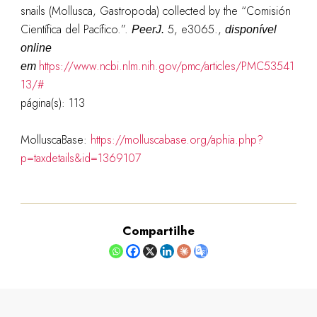
snails (Mollusca, Gastropoda) collected by the “Comisión
Científica del Pacífico.”.
5, e3065.
,
PeerJ.
disponível
online
https://www.ncbi.nlm.nih.gov/pmc/articles/PMC53541
em
13/#
página(s): 113
MolluscaBase:
https://molluscabase.org/aphia.php?
p=taxdetails&id=1369107
Compartilhe