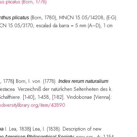
(Born, 1780), MNCN 15.05/14208; (E-G)
nthus plicatus
CN 15.05/3170; escalad da barra = 5 mm (A–D), 1 cm
, 1778
)
Born, I. von. (1778).
Index rerum naturalium
 Testacea. Verzeichniß der natürlichen Seltenheiten des k.
Schalthiere. [1-40], 1-458, [1-82]. Vindobonae [Vienna]:
diversitylibrary.org/item/43890
I. Lea, 1838
)
Lea, I. (1838). Description of new
na
new ser., 6: 1-154,
he American Philosophical Society.