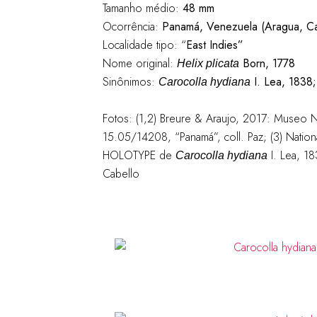
Tamanho médio:
48 mm
Ocorrência:
Panamá, Venezuela (Aragua, Ca
Localidade tipo: “
East Indies”
Nome original:
Born, 1778
Helix plicata
Sinônimos:
I. Lea, 1838
Carocolla hydiana
Fotos: (1,2) Breure & Araujo, 2017: Museo 
15.05/14208, “Panamá”, coll. Paz; (3) Nationa
HOLOTYPE de
I. Lea, 1
Carocolla hydiana
Cabello