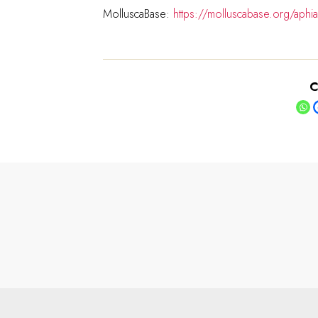
MolluscaBase:
https://molluscabase.org/aph
C