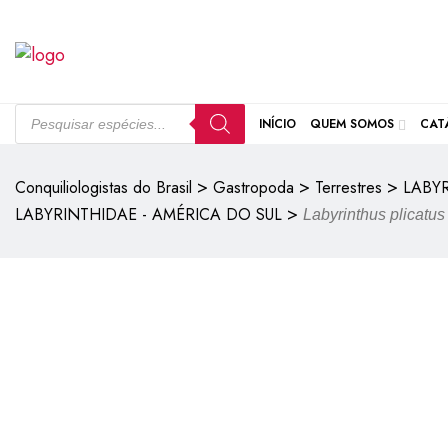
INÍCIO
QUEM SOMOS
CAT
>
>
>
Conquiliologistas do Brasil
Gastropoda
Terrestres
LABY
>
LABYRINTHIDAE - AMÉRICA DO SUL
Labyrinthus plicatus