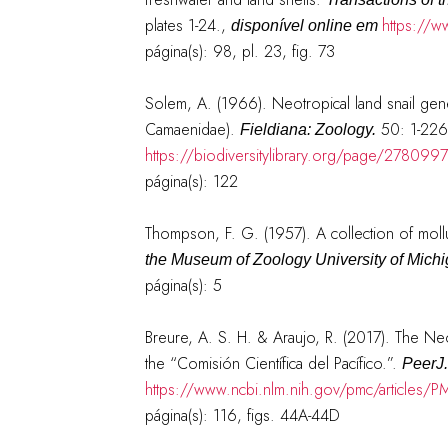
plates 1-24.
,
https://w
disponível online em
página(s): 98, pl. 23, fig. 73
Solem, A. (1966). Neotropical land snail ge
Camaenidae).
50: 1-226
Fieldiana: Zoology.
https://biodiversitylibrary.org/page/2780997
página(s): 122
Thompson, F. G. (1957). A collection of mol
the Museum of Zoology University of Michi
página(s): 5
Breure, A. S. H. & Araujo, R. (2017). The Neo
the “Comisión Científica del Pacífico.”.
PeerJ.
https://www.ncbi.nlm.nih.gov/pmc/articles
página(s): 116, figs. 44A-44D