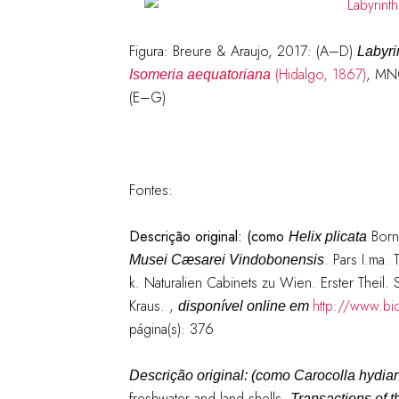
Figura: Breure & Araujo, 2017: (A–D)
Labyri
(Hidalgo, 1867)
, MN
Isomeria
aequatoriana
(E–G)
Fontes:
Descrição original: (como
Born
Helix plicata
. Pars I.ma.
Musei Cæsarei Vindobonensis
k. Naturalien Cabinets zu Wien. Erster Theil. 
Kraus.
,
http://www.bio
disponível online em
página(s): 376
Descrição original: (como
Carocolla hydia
freshwater and land shells.
Transactions of t