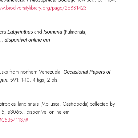
ww.biodiversitylibrary.org/page/26881423
nera
and
(Pulmonata,
Labyrinthus
Isomeria
.
,
disponível online em
lusks from northern Venezuela.
Occasional Papers of
591: 1-10, 4 figs, 2 pls.
gan.
tropical land snails (Mollusca, Gastropoda) collected by
5, e3065.
, disponível online em
/PMC5354113/#