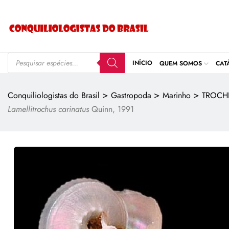
INÍCIO
QUEM SOMOS
CAT
>
>
>
Conquiliologistas do Brasil
Gastropoda
Marinho
TROCHI
Lamellitrochus carinatus
Quinn, 1991