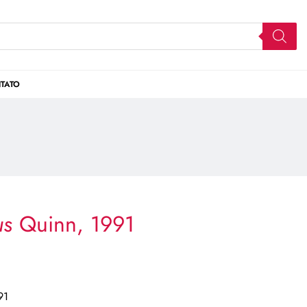
TATO
us
Quinn, 1991
91