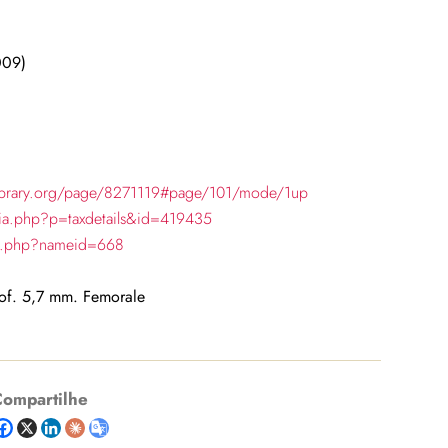
009)
ylibrary.org/page/8271119#page/101/mode/1up
hia.php?p=taxdetails&id=419435
ch.php?nameid=668
rof. 5,7 mm. Femorale
ompartilhe