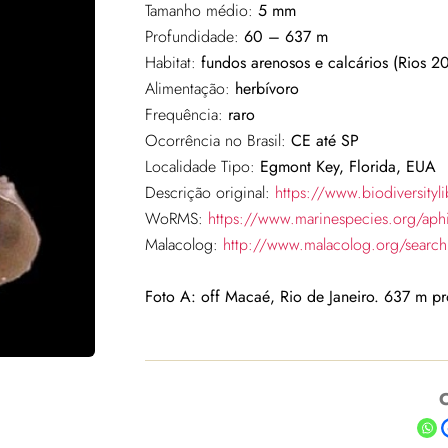
Tamanho médio:
5 mm
Profundidade:
60 – 637 m
Habitat:
fundos arenosos e calcários (Rios 2
Alimentação:
herbívoro
Frequência:
raro
Ocorrência no Brasil:
CE até SP
Localidade Tipo:
Egmont Key, Florida, EUA
Descrição original:
https://www.biodiversit
WoRMS:
https://www.marinespecies.org/ap
Malacolog:
http://www.malacolog.org/sear
Foto A: off Macaé, Rio de Janeiro. 637 m p
C