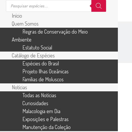
Início
Quem Somos
Regras de Conservação do Meio
>
>
>
Conquiliologistas do Brasil
Gastropoda
Marinho
Ambiente
>
FASCIOLARIIDAE
Estatuto Social
Leucozonia ponderosa
Vermeij & M. A. Snyder, 1998
Catálogo de Espécies
Espécies do Brasil
Projeto Ilhas Oceânicas
Famílias de Moluscos
Notícias
Leucozonia ponderosa
Todas as Notícias
Curiosidades
Vermeij & M. A. Snyder,
Malacologia em Dia
Exposições e Palestras
1998
Manutenção da Coleção