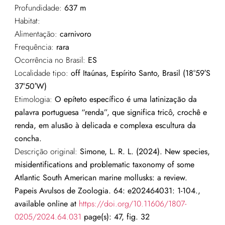
Profundidade:
637 m
Habitat:
Alimentação:
carnivoro
Frequência:
rara
Ocorrência no Brasil:
ES
Localidade tipo:
off Itaúnas, Espírito Santo, Brasil (
18°59
′
S
37°50
′
W
)
Etimologia:
O epíteto específico é uma latinização da
palavra portuguesa “renda”, que significa tricô, crochê e
renda, em alusão à delicada e complexa escultura da
concha.
Descrição original:
Simone, L. R. L. (2024). New species,
misidentifications and problematic taxonomy of some
Atlantic South American marine mollusks: a review.
Papeis Avulsos de Zoologia. 64: e202464031: 1-104.,
available online at
https://doi.org/10.11606/1807-
0205/2024.64.031
page(s): 47, fig. 32