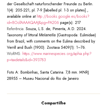
der Gesellschaft naturforschender Freunde zu Berlin.
1(4): 205-221, pl. 7-9 [labelled pl. 1-3 on plates].,
available online at
http://books.google.es/books?
id=8OoTAAAAQAAJ&pg=PA206
page(s): 217
Referência:
Souza, L.S. de; Pimenta, A.D. 2024.
Taxonomy of littoral
(Gastropoda: Eulimidae)
Melanella
from Brazil, with comments on the Eulima described by
Verrill and Bush (1900). Zootaxa 5409(1): 1–76.
WoRMS:
https://www.marinespecies.org/aphia.php?
p=taxdetails&id=393783
Foto A: Bombinhas, Santa Catarina. 7,8 mm. MNRJ
28955 – Museu Nacional do Rio de Janeiro
Compartilhe