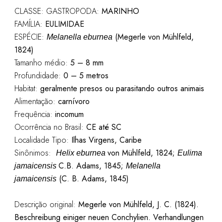
CLASSE: GASTROPODA:
MARINHO
FAMÍLIA:
EULIMIDAE
ESPÉCIE:
(Megerle von Mühlfeld,
Melanella eburnea
1824)
Tamanho médio:
5 – 8 mm
Profundidade:
0 – 5 metros
Habitat:
geralmente presos ou parasitando outros animais
Alimentação:
carnívoro
Frequência:
incomum
Ocorrência no Brasil:
CE até SC
Localidade Tipo:
Ilhas Virgens, Caribe
Sinônimos:
von Mühlfeld, 1824;
Helix eburnea
Eulima
C.B. Adams, 1845;
jamaicensis
Melanella
(C. B. Adams, 1845)
jamaicensis
Descrição original:
Megerle von Mühlfeld, J. C. (1824).
Beschreibung einiger neuen Conchylien. Verhandlungen