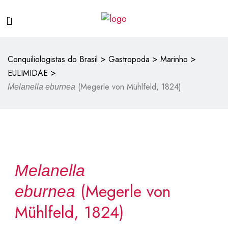
>
>
>
Conquiliologistas do Brasil
Gastropoda
Marinho
>
EULIMIDAE
(Megerle von Mühlfeld, 1824)
Melanella eburnea
Melanella
(Megerle von
eburnea
Mühlfeld, 1824)