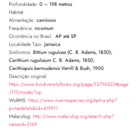
Profundidade:
0 – 198 metros
Habitat:
Alimentação:
carnívoro
Frequência:
incomum
Ocorrência no Brasil:
AP até SP
Localidade Tipo:
Jamaica
Sinônimos:
Bittium rugulosa
(C. B. Adams, 1850);
Cerithium rugulosum
C. B. Adams, 1850;
Cerithiopsis bermudensis
Verrill & Bush, 1900
Descrição original:
https://www.biodiversitylibrary.org/page/13796523#page
/119/mode/1up
WoRMS:
https://www.marinespecies.org/aphia.php?
p=taxdetails&id=419911
Malacolog:
http://www.malacolog.org/search.php?
nameid=3169