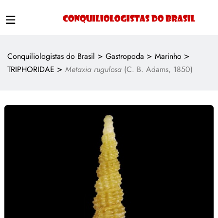
>
>
>
Conquiliologistas do Brasil
Gastropoda
Marinho
>
TRIPHORIDAE
Metaxia rugulosa
(C. B. Adams, 1850)