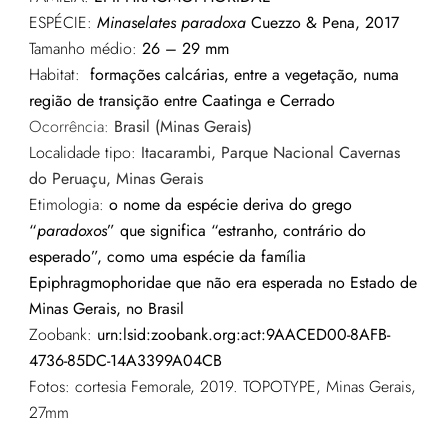
ESPÉCIE:
Minaselates paradoxa
Cuezzo & Pena, 2017
Tamanho médio:
26 – 29 mm
Habitat:
formações calcárias, entre a vegetação, numa
região de transição entre Caatinga e Cerrado
Ocorrência:
Brasil (Minas Gerais)
Localidade tipo:
Itacarambi, Parque Nacional Cavernas
do Peruaçu, Minas Gerais
Etimologia:
o nome da espécie deriva do grego
“
paradoxos
” que significa “estranho, contrário do
esperado”, como uma espécie da família
Epiphragmophoridae que não era esperada no Estado de
Minas Gerais, no Brasil
Zoobank:
urn:lsid:zoobank.org:act:9AACED00-8AFB-
4736-85DC-14A3399A04CB
Fotos: cortesia Femorale, 2019. TOPOTYPE, Minas Gerais,
27mm