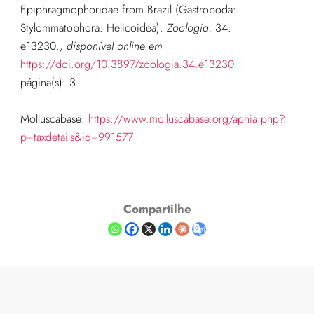
Epiphragmophoridae from Brazil (Gastropoda:
Stylommatophora: Helicoidea).
Zoologia.
34:
e13230.
,
disponível online em
https://doi.org/10.3897/zoologia.34.e13230
página(s): 3
Molluscabase:
https://www.molluscabase.org/aphia.php?
p=taxdetails&id=991577
Compartilhe