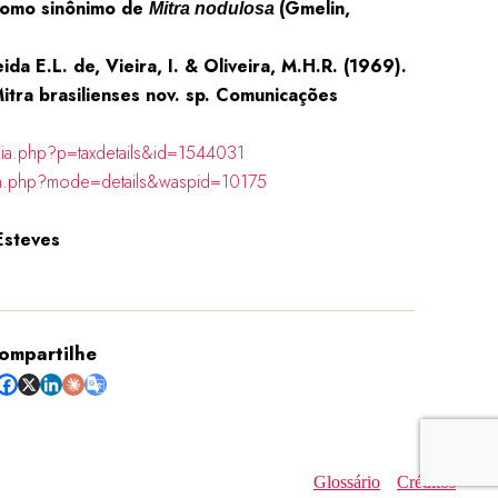
como sinônimo de
(Gmelin,
Mitra nodulosa
ida E.L. de, Vieira, I. & Oliveira, M.H.R. (1969).
itra brasilienses nov. sp. Comunicações
hia.php?p=taxdetails&id=1544031
ch.php?mode=details&waspid=10175
Esteves
ompartilhe
Glossário
Créditos