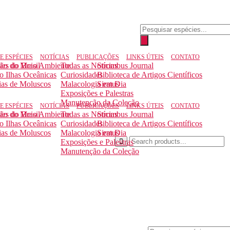
E ESPÉCIES
NOTÍCIAS
PUBLICAÇÕES
LINKS ÚTEIS
CONTATO
ção do Meio Ambiente
ies do Brasil
Todas as Notícias
Strombus Journal
to Ilhas Oceânicas
Curiosidades
Biblioteca de Artigos Científicos
ias de Moluscos
Malacologia em Dia
Siratus
Exposições e Palestras
Manutenção da Coleção
E ESPÉCIES
NOTÍCIAS
PUBLICAÇÕES
LINKS ÚTEIS
CONTATO
ção do Meio Ambiente
ies do Brasil
Todas as Notícias
Strombus Journal
to Ilhas Oceânicas
Curiosidades
Biblioteca de Artigos Científicos
ias de Moluscos
Malacologia em Dia
Siratus
Exposições e Palestras
Manutenção da Coleção