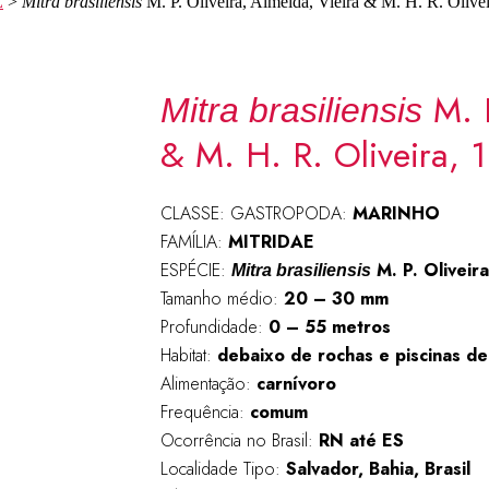
E
>
Mitra brasiliensis
M. P. Oliveira, Almeida, Vieira & M. H. R. Olive
M. P
Mitra brasiliensis
& M. H. R. Oliveira, 
CLASSE: GASTROPODA:
MARINHO
FAMÍLIA:
MITRIDAE
ESPÉCIE:
M. P. Oliveira
Mitra brasiliensis
Tamanho médio:
20 – 30 mm
Profundidade:
0 – 55
metros
Habitat:
debaixo de rochas e piscinas d
Alimentação:
carnívoro
Frequência:
comum
Ocorrência no Brasil:
RN até ES
Localidade Tipo:
Salvador, Bahia, Brasil