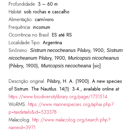
Profundidade:
3 – 60 m
Habitat:
sob
rochas e cascalho
Alimentação:
carnívoro
Frequência:
incomum
Ocorrência no Brasil:
ES até RS
Localidade Tipo:
Argentina
Sinônimo:
Pilsbry, 1900;
Sistrum necocheanus
Sistrum
Pilsbry
, 1900;
nicocheanum
Muricopsis nicocheanus
(Pilsbry, 1900);
[sic]
Muricopsis necocheana
Descrição original:
Pilsbry, H. A. (1900). A new species
of Sistrum. The Nautilus. 14(1): 3-4., available online at
https://www.biodiversitylibrary.org/page/1731514
WoRMS:
https://www.marinespecies.org/aphia.php?
p=taxdetails&id=533378
Malacolog:
http://www.malacolog.org/search.php?
nameid=3971