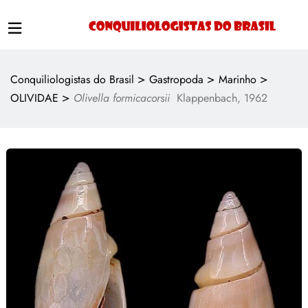
>
>
>
Conquiliologistas do Brasil
Gastropoda
Marinho
>
OLIVIDAE
Olivella formicacorsii
Klappenbach, 1962