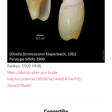
Parátipo 2909 MNRJ
https://ala-hub.sibbr.gov.br/ala-
hub/occurrences/586801e2-44e8-416e-912c-
2a6a0578a4a1
Compartilhe