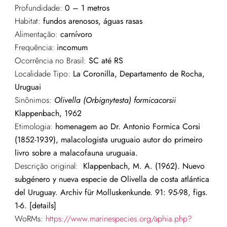
Profundidade:
0 – 1 metros
Habitat:
fundos arenosos, águas rasas
Alimentação:
carnívoro
Frequência:
incomum
Ocorrência no Brasil:
SC até
RS
Localidade Tipo:
La Coronilla, Departamento de Rocha,
Uruguai
Sinônimos:
Olivella
(
Orbignytesta
)
formicacorsii
Klappenbach
, 1962
Etimologia:
homenagem ao Dr. Antonio Formica Corsi
(1852-1939
), malacologista uruguaio autor do primeiro
livro sobre a malacofauna uruguaia.
Descrição original:
Klappenbach, M. A. (1962). Nuevo
subgénero y nueva especie de Olivella de costa atlántica
del Uruguay. Archiv für Molluskenkunde. 91: 95-98, figs.
1-6. [details]
WoRMs:
https://www.marinespecies.org/aphia.php?