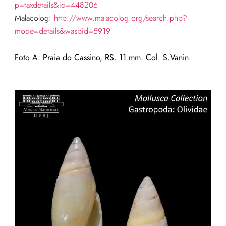
p=taxdetails&id=448206
Malacolog:
http://www.malacolog.org/search.php?
mode=details&waspid=5919
Foto A: Praia do Cassino, RS. 11 mm. Col. S.Vanin