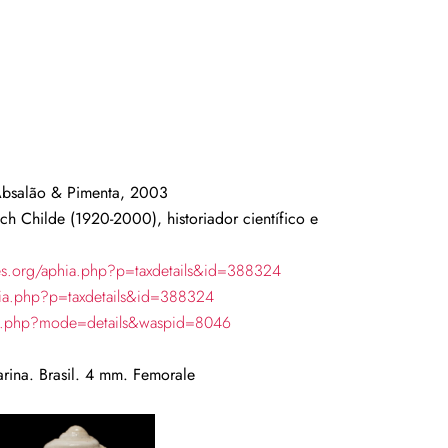
bsalão
& Pimenta, 2003
 Childe (1920-2000), historiador científico e
es.org/aphia.php?p=taxdetails&id=388324
hia.php?p=taxdetails&id=388324
ch.php?mode=details&waspid=8046
arina.
Brasil. 4 mm. Femorale