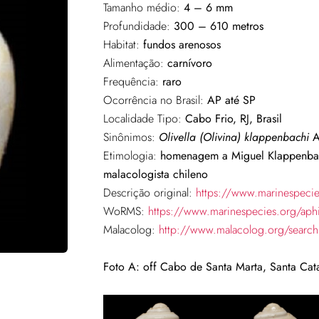
Tamanho médio:
4 – 6 mm
Profundidade:
300 – 610 metros
Habitat:
fundos arenosos
Alimentação:
carnívoro
Frequência:
raro
Ocorrência no Brasil:
AP até SP
Localidade Tipo:
Cabo Frio, RJ, Brasil
Sinônimos:
Olivella
(Olivina)
klappenbachi
A
Etimologia:
homenagem a Miguel Klappenbach
malacologista chileno
Descrição original:
https://www.marinespeci
WoRMS:
https://www.marinespecies.org/ap
Malacolog:
http://www.malacolog.org/sear
Foto A:
off Cabo de Santa Marta, Santa Cat