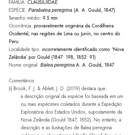
FAMÍLIA:
CLAUSILIIDAE
ESPÉCIE:
(A. A. Gould, 1847)
Parabalea peregrina
Tamanho médio:
9.5 mm
Ocorrência:
provavelmente originária da Cordilheira
Ocidental, nas regiões de Lima ou Junín, no centro do
Peru
Localidade tipo:
incorretamente identificado como ‘Nova
Zelândia’ por Gould (1847: 198, 1852: 91)
Nome original:
A. A. Gould, 1847
Balea peregrina
Comentários:
(i) Brook, F. J. & Ablett, J. D. (2019) destaca que:
a descrição original da espécie foi baseada em um
ou mais espécimes coletados durante a Expedição
Exploratória dos Estados Unidos, supostamente da
Nova Zelândia (Gould 1847, 1852). No entanto, a
descrição e as ilustrações de Balea peregrina