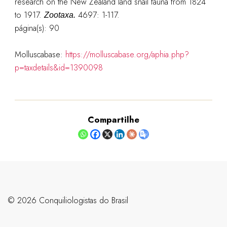
research on the New Zealand land snail fauna from 1824
to 1917.
4697: 1-117.
Zootaxa.
página(s): 90
Molluscabase:
https://molluscabase.org/aphia.php?
p=taxdetails&id=1390098
Compartilhe
©️ 2026 Conquiliologistas do Brasil