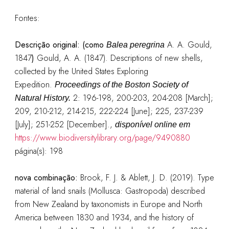
Fontes:
Descrição original: (como
A. A. Gould,
Balea pere
g
rina
1847
)
Gould, A. A. (1847). Descriptions of new shells,
collected by the United States Exploring
Expedition.
Proceedings of the Boston Society of
2: 196-198, 200-203, 204-208 [March];
Natural History.
209, 210-212, 214-215, 222-224 [June]; 225, 237-239
[July]; 251-252 [December].
,
disponível online em
https://www.biodiversitylibrary.org/page/9490880
página(s): 198
nova combinação:
Brook, F. J. & Ablett, J. D. (2019). Type
material of land snails (Mollusca: Gastropoda) described
from New Zealand by taxonomists in Europe and North
America between 1830 and 1934, and the history of