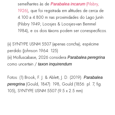
semelhantes às de
(Pilsbry,
Parabalea incarum
1926)
, que foi registrada em altitudes de cerca de
4.100 a 4.800 m nas proximidades do Lago Junín
(Pilsbry 1949; Loosjes & Loosjes-van Bemmel
1984), e os dois táxons podem ser conespecíficos.
(ii) SYNTYPE USNM 5507 (apenas concha); espécime
perdido (Johnson 1964: 125)
(iii) Molluscabase, 2026 considera
Parabalea peregrina
como uncertain /
taxon inquirendum
Fotos: (1)
Brook, F. J. & Ablett, J. D. (2019):
Parabalea
(Gould, 1847): 198, Gould (1856: pl. 7, fig.
peregrina
105), SYNTYPE USNM 5507 (9.5 x 2.5 mm)