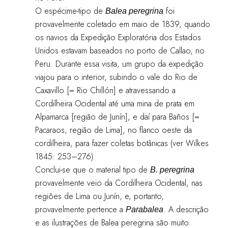
O espécime-tipo de
foi
Balea peregrina
provavelmente coletado em maio de 1839, quando
os navios da Expedição Exploratória dos Estados
Unidos estavam baseados no porto de Callao, no
Peru. Durante essa visita, um grupo da expedição
viajou para o interior, subindo o vale do Rio de
Caxavillo [= Rio Chillón] e atravessando a
Cordilheira Ocidental até uma mina de prata em
Alpamarca [região de Junín], e daí para Baños [=
Pacaraos, região de Lima], no flanco oeste da
cordilheira, para fazer coletas botânicas (ver Wilkes
1845: 253–276).
Conclui-se que o material tipo de
B. peregrina
provavelmente veio da Cordilheira Ocidental, nas
regiões de Lima ou Junín, e, portanto,
provavelmente pertence a
. A descrição
Parabalea
e as ilustrações de Balea peregrina são muito