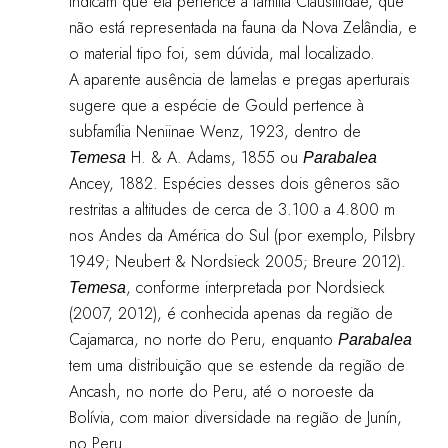
indicam que ela pertence à família Clausiliidae, que
não está representada na fauna da Nova Zelândia, e
o material tipo foi, sem dúvida, mal localizado.
A aparente ausência de lamelas e pregas aperturais
sugere que a espécie de Gould pertence à
subfamília Neniinae Wenz, 1923, dentro de
H. & A. Adams, 1855 ou
Temesa
Parabalea
Ancey, 1882. Espécies desses dois gêneros são
restritas a altitudes de cerca de 3.100 a 4.800 m
nos Andes da América do Sul (por exemplo, Pilsbry
1949; Neubert & Nordsieck 2005; Breure 2012).
, conforme interpretada por Nordsieck
Temesa
(2007, 2012), é conhecida apenas da região de
Cajamarca, no norte do Peru, enquanto
Parabalea
tem uma distribuição que se estende da região de
Ancash, no norte do Peru, até o noroeste da
Bolívia, com maior diversidade na região de Junín,
no Peru.