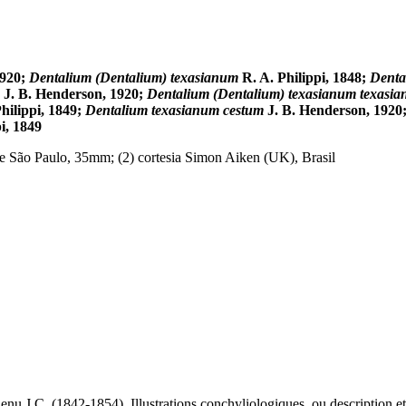
1920;
Dentalium (Dentalium) texasianum
R. A. Philippi, 1848;
Denta
J. B. Henderson, 1920;
Dentalium (Dentalium) texasianum texasi
hilippi, 1849;
Dentalium texasianum cestum
J. B. Henderson, 1920
i, 1849
e São Paulo, 35mm; (2) cortesia Simon Aiken (UK), Brasil
enu J.C. (1842-1854). Illustrations conchyliologiques, ou description et 