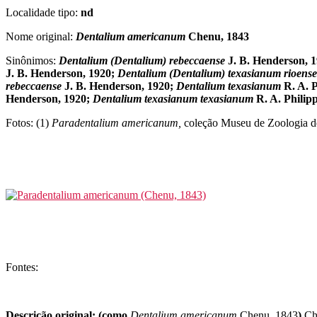
Localidade tipo:
nd
Nome original:
Dentalium americanum
Chenu, 1843
Sinônimos:
Dentalium (Dentalium) rebeccaense
J. B. Henderson, 
J. B. Henderson, 1920;
Dentalium (Dentalium) texasianum rioense
rebeccaense
J. B. Henderson, 1920;
Dentalium texasianum
R. A. P
Henderson, 1920;
Dentalium texasianum texasianum
R. A. Philipp
Fotos: (1)
Paradentalium americanum,
coleção Museu de Zoologia d
Fontes:
Descrição original: (como
Dentalium americanum
Chenu, 1843
)
Ch