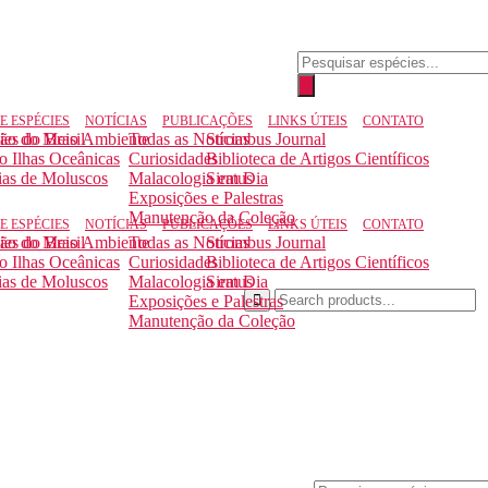
Pesquisar
produtos
E ESPÉCIES
NOTÍCIAS
PUBLICAÇÕES
LINKS ÚTEIS
CONTATO
ção do Meio Ambiente
ies do Brasil
Todas as Notícias
Strombus Journal
to Ilhas Oceânicas
Curiosidades
Biblioteca de Artigos Científicos
ias de Moluscos
Malacologia em Dia
Siratus
Exposições e Palestras
Manutenção da Coleção
E ESPÉCIES
NOTÍCIAS
PUBLICAÇÕES
LINKS ÚTEIS
CONTATO
ção do Meio Ambiente
ies do Brasil
Todas as Notícias
Strombus Journal
to Ilhas Oceânicas
Curiosidades
Biblioteca de Artigos Científicos
ias de Moluscos
Malacologia em Dia
Siratus
Exposições e Palestras
Manutenção da Coleção