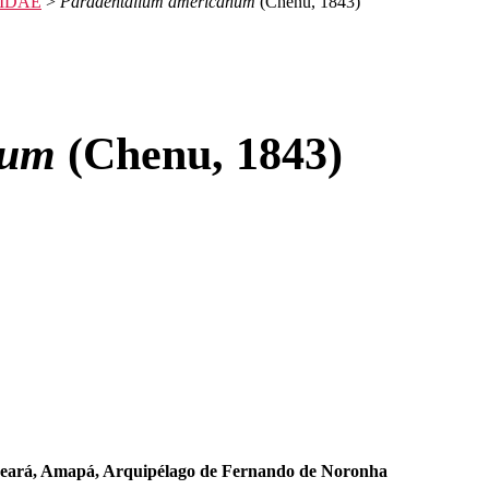
IDAE
>
Paradentalium americanum
(Chenu, 1843)
num
(Chenu, 1843)
 Ceará, Amapá, Arquipélago de Fernando de Noronha