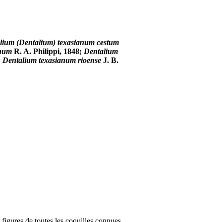
lium (Dentalium) texasianum cestum
anum
R. A. Philippi, 1848;
Dentalium
;
Dentalium texasianum rioense
J. B.
figures de toutes les coquilles connues,