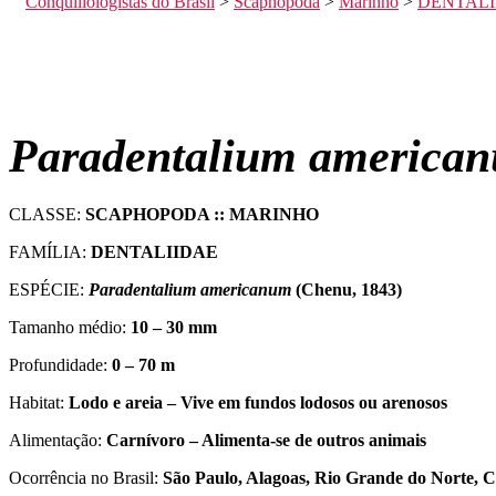
Conquiliologistas do Brasil
>
Scaphopoda
>
Marinho
>
DENTALI
Paradentalium america
CLASSE:
SCAPHOPODA :: MARINHO
FAMÍLIA:
DENTALIIDAE
ESPÉCIE:
Paradentalium americanum
(Chenu, 1843)
Tamanho médio:
10 – 30 mm
Profundidade:
0 – 70 m
Habitat:
Lodo e areia – Vive em fundos lodosos ou arenosos
Alimentação:
Carnívoro – Alimenta-se de outros animais
Ocorrência no Brasil:
São Paulo, Alagoas, Rio Grande do Norte,