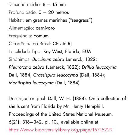
Tamanho médio:
8 – 15 mm
Profundidade:
0 – 20 metros
Habitat:
em gramas marinhas (“seagrass”)
Alimentação:
carnívoro
Frequência:
comum
Ocorrência no Brasil:
CE
até RJ
Localidade Tipo:
Key West, Florida, EUA
Sinônimos:
Buccinum zebra
Lamarck, 1822;
Pleurotoma zebra
(Lamarck, 1822);
Drillia leucocyma
Dall, 1884;
Crassispira leucocyma
(Dall, 1884);
Monilispira leucocyma
(Dall, 1884)
Descrição original:
Dall, W. H. (1884). On a collection of
shells sent from Florida by Mr. Henry Hemphill.
Proceedings of the United States National Museum.
6(21): 318–342, pl. 10., available online at
https://www.biodiversitylibrary.org/page/15715229