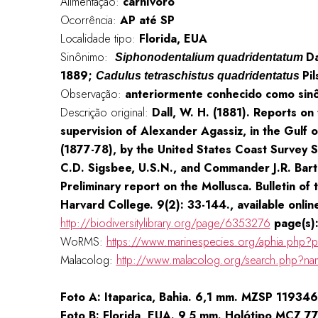
Alimentação:
carnívoro
Ocorrência:
AP até SP
Localidade tipo:
Florida, EUA
Sinônimo:
Da
Siphonodentalium quadridentatum
1889;
Pi
Cadulus tetraschistus quadridentatus
Observação:
anteriormente conhecido como sin
Descrição original:
Dall, W. H. (1881). Reports on
supervision of Alexander Agassiz, in the Gulf 
(1877-78), by the United States Coast Survey
C.D. Sigsbee, U.S.N., and Commander J.R. Bart
Preliminary report on the Mollusca. Bulletin o
Harvard College. 9(2): 33-144., available onlin
http://biodiversitylibrary.org/page/6353276
page(s)
WoRMS:
https://www.marinespecies.org/aphia.php?
Malacolog:
http://www.malacolog.org/search.php?n
Foto A: Itaparica, Bahia. 6,1 mm. MZSP 119346
Foto B: Florida, EUA. 9,5 mm. Holótipo MCZ 7