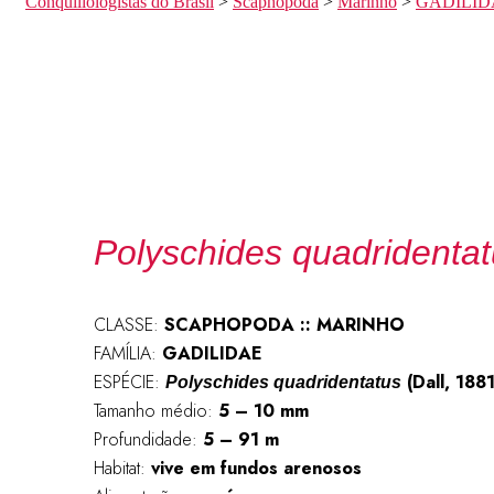
Conquiliologistas do Brasil
>
Scaphopoda
>
Marinho
>
GADILID
Polyschides quadridenta
CLASSE:
SCAPHOPODA :: MARINHO
FAMÍLIA:
GADILIDAE
ESPÉCIE:
(Dall, 1881
Polyschides quadridentatus
Tamanho médio:
5 – 10 mm
Profundidade:
5 – 91 m
Habitat:
vive em fundos arenosos