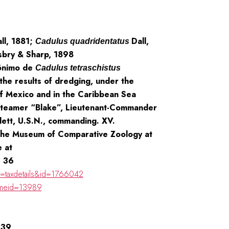
ll, 1881;
Dall,
Cadulus quadridentatus
lsbry & Sharp, 1898
ônimo de
Cadulus tetraschistus
 the results of dredging, under the
of Mexico and in the Caribbean Sea
 Steamer “Blake”, Lieutenant-Commander
lett, U.S.N., commanding. XV.
f the Museum of Comparative Zoology at
e at
: 36
p=taxdetails&id=1766042
ameid=13989
739