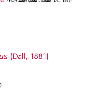
AE
>
Polyschides quadridentatus
(Dall, 1881)
(Dall, 1881)
tus
)