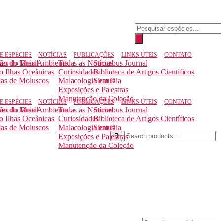
Pesquisar
produtos
E ESPÉCIES
NOTÍCIAS
PUBLICAÇÕES
LINKS ÚTEIS
CONTATO
ção do Meio Ambiente
ies do Brasil
Todas as Notícias
Strombus Journal
to Ilhas Oceânicas
Curiosidades
Biblioteca de Artigos Científicos
ias de Moluscos
Malacologia em Dia
Siratus
Exposições e Palestras
Manutenção da Coleção
E ESPÉCIES
NOTÍCIAS
PUBLICAÇÕES
LINKS ÚTEIS
CONTATO
ção do Meio Ambiente
ies do Brasil
Todas as Notícias
Strombus Journal
to Ilhas Oceânicas
Curiosidades
Biblioteca de Artigos Científicos
ias de Moluscos
Malacologia em Dia
Siratus
Exposições e Palestras
Manutenção da Coleção