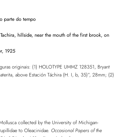
ado parte do tempo
achira, hillside, near the mouth of the first brook, on
r, 1925
 figuras originais: (1) HOLOTYPE UMMZ 128351, Bryant
baterita, above Estación Táchira (H. I, b, 35)”, 28mm; (2)
Mollusca collected by the University of Michigan-
Pupillidae to Oleacinidae.
Occasional Papers of the