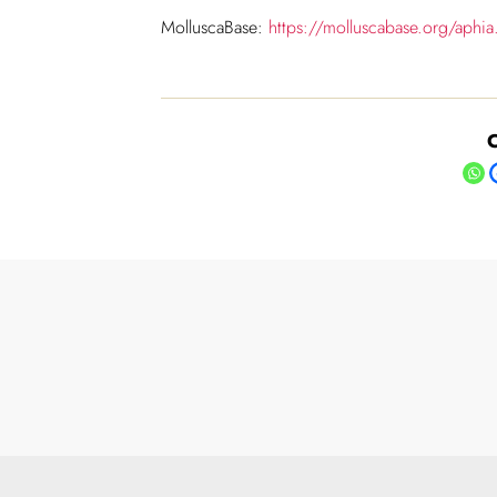
MolluscaBase:
https://molluscabase.org/aph
C