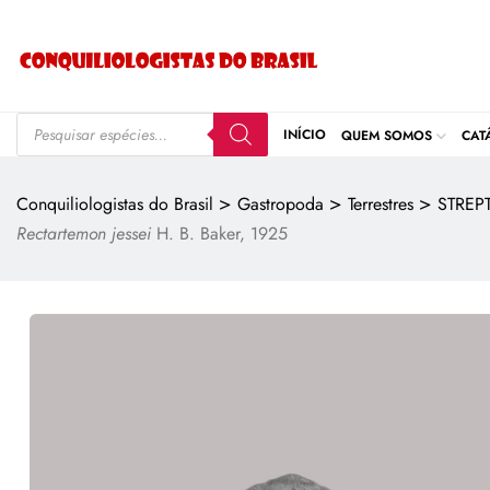
INÍCIO
QUEM SOMOS
CAT
>
>
>
Conquiliologistas do Brasil
Gastropoda
Terrestres
STREP
Rectartemon jessei
H. B. Baker, 1925