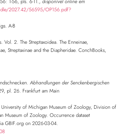
56: 1-56, pls. 6-11.
,
disponível online em
handle/2027.42/56595/OP156.pdf?
igs. A-B
s. Vol. 2. The Streptaxoidea. The Enneinae,
ae, Streptaxinae and the Diapheridae. ConchBooks,
 Landschnecken.
Abhandlungen der Senckenbergischen
9, pl. 26. Frankfurt am Main
University of Michigan Museum of Zoology, Division of
igan Museum of Zoology. Occurrence dataset
ia GBIF.org on 2026-03-04.
308