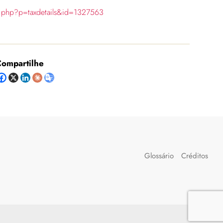
ia.php?p=taxdetails&id=1327563
ompartilhe
Glossário
Créditos