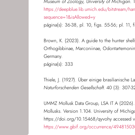
Museum of Zoology, University of Michigan.
1
https://deepblue.lib.umich.edu/bitstream/
sequence=1&isAllowed=y
página(s): 36-38, pl. 10, figs. 55-56; pl. 11, f
Brown, K. (2023). A guide to the hunter shell
Orthogibbinae, Marconiinae, Odontartemonin
Germany.
página(s): 333
Thiele, J. (1927). Über einige brasilianische
Naturforschenden Gesellschaft.
40 (3): 307-32
UMMZ Mollusk Data Group, LSA IT A (2026). 
Mollusks. Version 1.104. University of Mich
https://doi.org/10.15468/qyvohy accessed v
https://www.gbif.org/occurrence/4948150