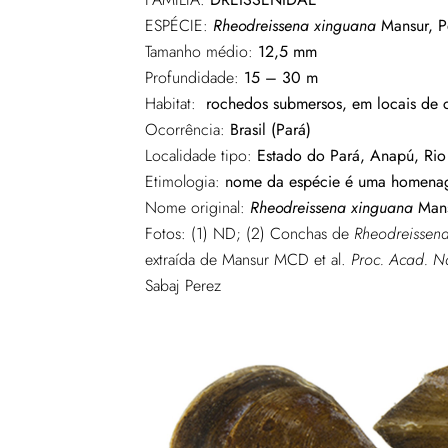
ESPÉCIE:
Rheodreissena xinguana
Mansur, P
Tamanho médio:
12,5 mm
Profundidade:
15 – 30 m
Habitat:
rochedos submersos, em locais de c
Ocorrência:
Brasil (Pará)
Localidade tipo:
Estado do Pará, Anapú, Rio
Etimologia:
nome da espécie é uma homenage
Nome original:
Rheodreissena xinguana
Mans
Fotos: (1) ND; (2) Conchas de
Rheodreissen
extraída de Mansur MCD et al.
Proc. Acad. Na
Sabaj Perez