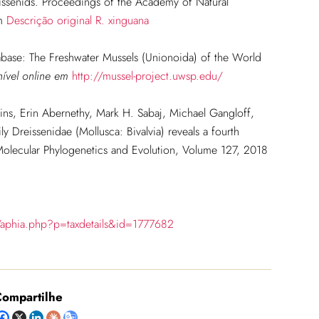
issenids. Proceedings of the Academy of Natural
em
Descrição original R. xinguana
base: The Freshwater Mussels (Unionoida) of the World
nível online em
http://mussel-project.uwsp.edu/
ins, Erin Abernethy, Mark H. Sabaj, Michael Gangloff,
y Dreissenidae (Mollusca: Bivalvia) reveals a fourth
 Molecular Phylogenetics and Evolution, Volume 127, 2018
/aphia.php?p=taxdetails&id=1777682
ompartilhe