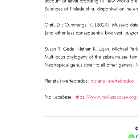
account of larval brooding in New World dre
Sciences of Philadelphia, disponível online 
Graf, D.; Cummings, K. (2024). Musselp data
(and other less consequential bivalves)
,
dispo
Susan R. Geda, Nathan K. Lujan, Michael Perk
Multilocus phylogeny of the zebra mussel famil
Neotropical genus sister to all other genera,
Planeta invertebrados:
planeta invertebrados
MolluscaBase:
https://www.molluscabase.org
C