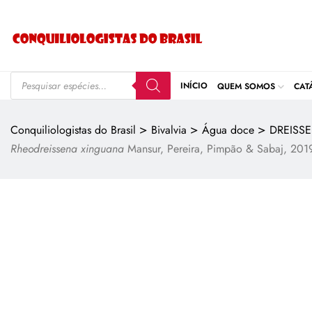
INÍCIO
QUEM SOMOS
CAT
>
>
>
Conquiliologistas do Brasil
Bivalvia
Água doce
DREISS
Rheodreissena xinguana
Mansur, Pereira, Pimpão & Sabaj, 201