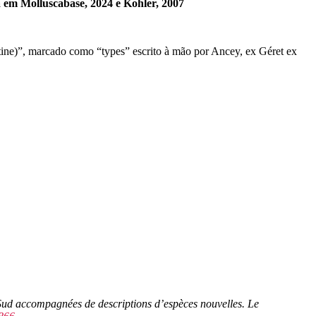
 em Molluscabase, 2024 e Kohler, 2007
tine)”, marcado como “types” escrito à mão por Ancey, ex Géret ex
 Sud accompagnées de descriptions d’espèces nouvelles.
Le