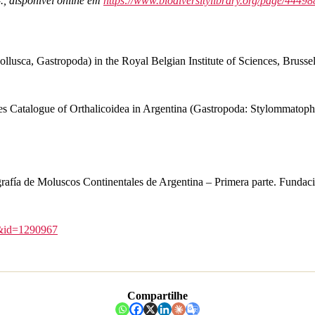
.
,
disponível online em
https://www.biodiversitylibrary.org/page/4449
llusca, Gastropoda) in the Royal Belgian Institute of Sciences, Brusse
s Catalogue of Orthalicoidea in Argentina (Gastropoda: Stylommatoph
rafía de Moluscos Continentales de Argentina – Primera parte. Fundació
s&id=1290967
Compartilhe