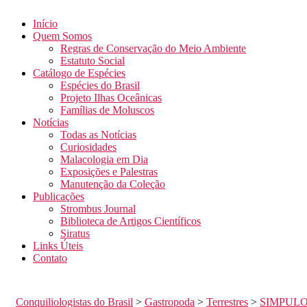
Início
Quem Somos
Regras de Conservação do Meio Ambiente
Estatuto Social
Catálogo de Espécies
Espécies do Brasil
Projeto Ilhas Oceânicas
Famílias de Moluscos
Notícias
Todas as Notícias
Curiosidades
Malacologia em Dia
Exposições e Palestras
Manutenção da Coleção
Publicações
Strombus Journal
Biblioteca de Artigos Científicos
Siratus
Links Úteis
Contato
Conquiliologistas do Brasil
>
Gastropoda
>
Terrestres
>
SIMPULO