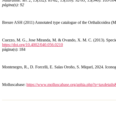
Naturaliste.
ser. 2, 15(332): 81-82; 15(339): 92-93; 15(340): 103-104
página(s): 92
Breure ASH (2011) Annotated type catalogue of the Orthalicoidea (Mo
Cuezzo, M. G., Jose Miranda, M. & Ovando, X. M. C. (2013). Specie
https://doi.org/10.4002/040.056.0210
página(s): 184
Montenegro, R., D. Forcelli, E. Salas Oroño, S. Miquel, 2024. Iconog
Molluscabase:
https://www.molluscabase.org/aphia.php?p=taxdetail