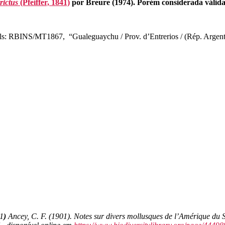
rictus
(Pfeiffer, 1841)
por Breure (1974). Porém considerada válida
ssels: RBINS/MT1867, “Gualeguaychu / Prov. d’Entrerios / (Rép. Argen
01
)
Ancey, C. F. (1901). Notes sur divers mollusques de l’Amérique du