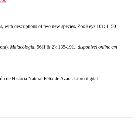
8866
ls, with descriptions of two new species. ZooKeys 101: 1–50
ora).
Malacologia.
56(1 & 2): 135-191.
,
disponível online em
n de Historia Natural Félix de Azara. Libro digital