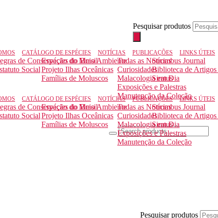
Pesquisar produtos
OMOS
CATÁLOGO DE ESPÉCIES
NOTÍCIAS
PUBLICAÇÕES
LINKS ÚTEIS
egras de Conservação do Meio Ambiente
Espécies do Brasil
Todas as Notícias
Strombus Journal
statuto Social
Projeto Ilhas Oceânicas
Curiosidades
Biblioteca de Artigos
Famílias de Moluscos
Malacologia em Dia
Siratus
Exposições e Palestras
Manutenção da Coleção
OMOS
CATÁLOGO DE ESPÉCIES
NOTÍCIAS
PUBLICAÇÕES
LINKS ÚTEIS
egras de Conservação do Meio Ambiente
Espécies do Brasil
Todas as Notícias
Strombus Journal
statuto Social
Projeto Ilhas Oceânicas
Curiosidades
Biblioteca de Artigos
Famílias de Moluscos
Malacologia em Dia
Siratus
Exposições e Palestras
Manutenção da Coleção
Pesquisar produtos