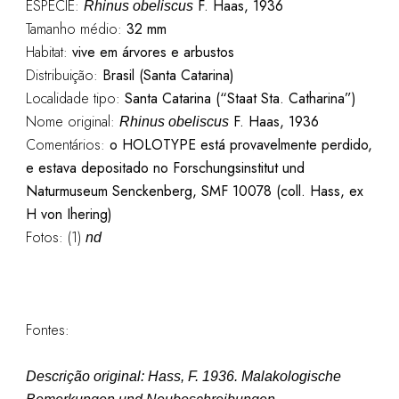
ESPÉCIE:
F. Haas, 1936
Rhinus obeliscus
Tamanho médio:
32 mm
Habitat:
vive em árvores e arbustos
Distribuição:
Brasil (Santa Catarina)
Localidade tipo:
Santa Catarina (“Staat Sta. Catharina”)
Nome original:
F. Haas, 1936
Rhinus obeli
s
cus
Comentários:
o HOLOTYPE está provavelmente perdido,
e estava depositado no Forschungsinstitut und
Naturmuseum Senckenberg, SMF 10078 (coll. Hass, ex
H von Ihering)
Fotos: (1)
nd
Fontes:
Descrição original:
Hass, F. 1936. Malakologische