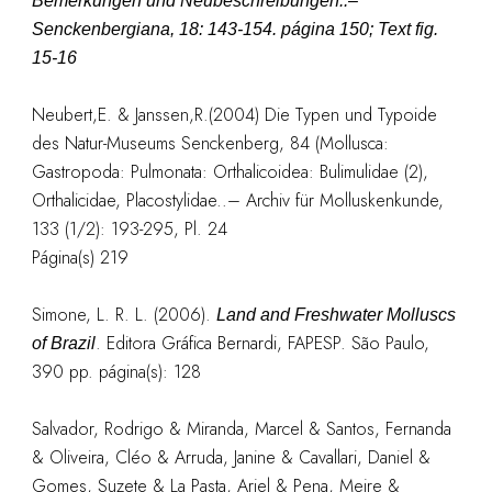
Bemerkungen und Neubeschreibungen..–
Senckenbergiana, 18: 143-154. página 150; Text fig.
15-16
Neubert,E. & Janssen,R.
(2004) Die Typen und Typoide
des Natur-Museums Senckenberg, 84 (Mollusca:
Gastropoda: Pulmonata: Orthalicoidea: Bulimulidae (2),
Orthalicidae, Placostylidae..– Archiv für Molluskenkunde,
133 (1/2): 193-295, Pl. 24
Página(s) 219
Simone, L. R. L. (2006).
Land and Freshwater Molluscs
. Editora Gráfica Bernardi, FAPESP. São Paulo,
of Brazil
390 pp. página(s): 128
Salvador, Rodrigo & Miranda, Marcel & Santos, Fernanda
& Oliveira, Cléo & Arruda, Janine & Cavallari, Daniel &
Gomes, Suzete & La Pasta, Ariel & Pena, Meire &