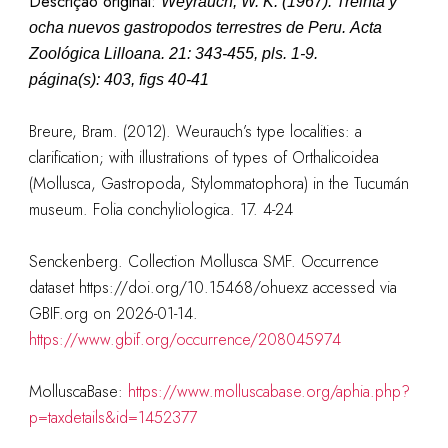
Descrição original:
Weyrauch, W. K. (1967). Treinta y
ocha nuevos gastropodos terrestres de Peru.
Acta
Zoológica Lilloana.
21: 343-455, pls. 1-9.
página(s): 403, figs 40-41
Breure, Bram. (2012). Weurauch’s type localities: a
clarification; with illustrations of types of Orthalicoidea
(Mollusca, Gastropoda, Stylommatophora) in the Tucumán
museum. Folia conchyliologica. 17. 4-24
Senckenberg. Collection Mollusca SMF. Occurrence
dataset https://doi.org/10.15468/ohuexz accessed via
GBIF.org on 2026-01-14.
https://www.gbif.org/occurrence/208045974
MolluscaBase:
https://www.molluscabase.org/aphia.php?
p=taxdetails&id=1452377