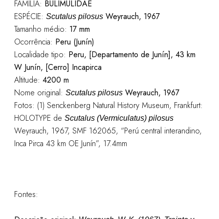
FAMÍLIA:
BULIMULIDAE
ESPÉCIE:
Weyrauch, 1967
Scutalus pilosus
Tamanho médio:
17
mm
Ocorrência:
Peru (Junín)
Localidade tipo:
Peru, [Departamento de Junín], 43 km
W Junín, [Cerro] Incapirca
Altitude:
4200 m
Nome original:
Weyrauch, 1967
Scutalus pilosus
Fotos: (1) Senckenberg Natural History Museum, Frankfurt:
HOLOTYPE de
Scutalus (Vermiculatus) pilosus
Weyrauch, 1967, SMF 162065, “Perú central interandino,
Inca Pirca 43 km OE Junín”, 17.4mm
Fontes: