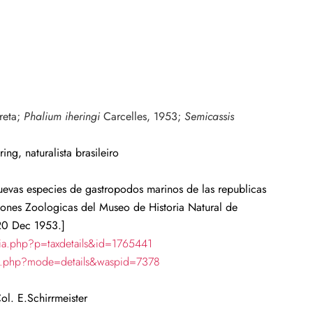
reta;
Phalium iheringi
Carcelles, 1953;
Semicassis
g, naturalista brasileiro
uevas especies de gastropodos marinos de las republicas
iones Zoologicas del Museo de Historia Natural de
 20 Dec 1953.]
ia.php?p=taxdetails&id=1765441
ch.php?mode=details&waspid=7378
ol. E.Schirrmeister