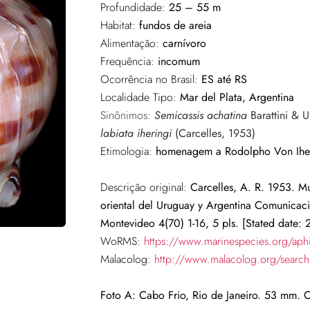
Profundidade:
25 – 55 m
Habitat:
fundos de areia
Alimentação:
carnívoro
Frequência:
incomum
Ocorrência no Brasil:
ES até RS
Localidade Tipo:
Mar del Plata, Argentina
Sinônimos:
Semicassis achatina
Barattini & U
labiata iheringi
(Carcelles, 1953)
Etimologia:
homenagem a Rodolpho Von Iherin
Descrição original:
Carcelles, A. R. 1953. M
oriental del Uruguay y Argentina Comunicac
Montevideo 4(70) 1-16, 5 pls. [Stated date:
WoRMS:
https://www.marinespecies.org/aph
Malacolog:
http://www.malacolog.org/sear
Foto A: Cabo Frio, Rio de Janeiro. 53 mm. C