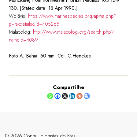
Muricidae) from northeastern Brazil Nautilus 103 124-
130. [Stated date: 18 Apr 1990.]
WoRMs:
https://www.marinespecies.org/aphia.php?
p=taxdetails&id=405265
Malacolog:
http://www.malacolog.org/search.php?
nameid=4089
Foto A: Bahia. 60 mm. Col. C.Henckes
Compartilhe
©️ 2026 Conquiliologistas do Brasil