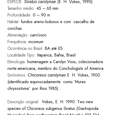
ESPÉCIE:
(E. H. Vokes, 1990)
Siratus carolynae
Tamanho médio:
45 – 65 mm
Profundidade:
0 – 90 m
Habitat:
fundos
areno
-lodosos e com cascalho de
conchas
Alimentação:
carnívoro
Frequência:
incomum
Ocorrência no Brasil:
BA até ES
Localidade Tipo:
Itaparica, Bahia, Brasil
Etimologia:
homenagem a Carolyn Voss, colecionadora
norte-americana, membro do Conchologists of America
Sinônimos:
E. H.
Vokes
, 1900
Chicoreus
carolynae
(identificado equivocadamente como ‘
Murex
chrysostoma
’ por Rios 1985).
Descrição original:
Vokes, E. H. 1990. Two new
species of Chicoreus subgenus Siratus (Gastropoda: