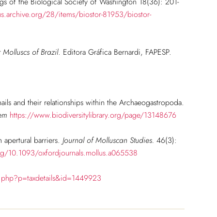
ngs of the Biological Society of Washington 18(36): 201-
us.archive.org/28/items/biostor-81953/biostor-
Molluscs of Brazil
. Editora Gráfica Bernardi, FAPESP.
ils and their relationships within the Archaeogastropoda.
 em
https://www.biodiversitylibrary.org/page/13148676
h apertural barriers.
Journal of Molluscan Studies.
46(3):
org/10.1093/oxfordjournals.mollus.a065538
ia.php?p=taxdetails&id=1449923