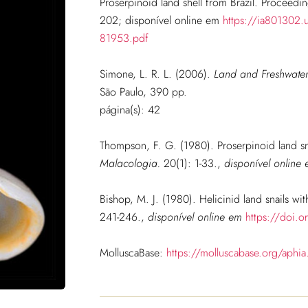
Proserpinoid land shell from Brazil. Proceedi
202;
disponível online em
https://ia801302.
81953.pdf
Simone, L. R. L. (2006).
Land and Freshwater 
São Paulo, 390 pp.
página(s): 42
Thompson, F. G. (1980). Proserpinoid land sna
Malacologia.
20(1): 1-33.
,
disponível online
Bishop, M. J. (1980). Helicinid land snails wit
241-246.
,
disponível online em
https://doi.
MolluscaBase:
https://molluscabase.org/aph