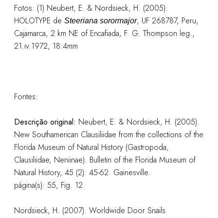
Fotos: (1)
Neubert, E. & Nordsieck, H. (2005):
HOLOTYPE de
, UF 268787, Peru,
Steeriana sorormajor
Cajamarca, 2 km NE of Encafiada, F. G. Thompson leg.,
21.iv.1972, 18.4mm
Fontes:
Descrição original:
Neubert, E. & Nordsieck, H. (2005).
New Southamerican Clausiliidae from the collections of the
Florida Museum of Natural History (Gastropoda,
Clausiliidae, Neniinae). Bulletin of the Florida Museum of
Natural History, 45 (2): 45-62. Gainesville.
página(s): 55, Fig. 12
Nordsieck, H. (2007). Worldwide Door Snails