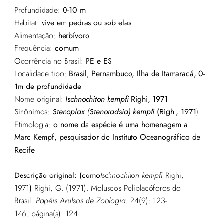
Profundidade:
0-10 m
Habitat:
vive em pedras ou sob elas
Alimentação:
herbívoro
Frequência:
comum
Ocorrência no Brasil:
PE e ES
Localidade tipo:
Brasil, Pernambuco, Ilha de Itamaracá, 0-
1m de profundidade
Nome original:
Ischnochiton kempfi
Righi, 1971
Sinônimos:
Stenoplax (Stenoradsia) kempfi
(Righi, 1971)
Etimologia:
o nome da espécie é uma homenagem a
Marc Kempf, pesquisador do Instituto Oceanográfico de
Recife
Descrição original: (como
I
schnochiton kempfi
Righi,
1971
)
Righi, G. (1971). Moluscos Poliplacóforos do
Brasil.
Papéis Avulsos de Zoologia.
24(9): 123-
146.
página(s): 124