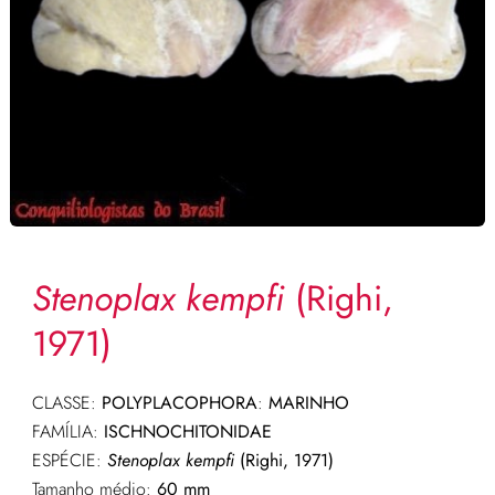
Stenoplax kempfi
(Righi,
1971)
CLASSE:
POLYPLACOPHORA
:
MARINHO
FAMÍLIA:
ISCHNOCHITONIDAE
ESPÉCIE:
Stenoplax kempfi
(Righi, 1971)
Tamanho médio:
60 mm