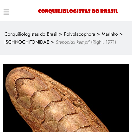
>
>
>
Conquiliologistas do Brasil
Polyplacophora
Marinho
>
ISCHNOCHITONIDAE
Stenoplax kempfi
(Righi, 1971)