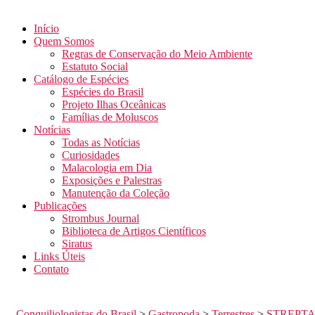
Início
Quem Somos
Regras de Conservação do Meio Ambiente
Estatuto Social
Catálogo de Espécies
Espécies do Brasil
Projeto Ilhas Oceânicas
Famílias de Moluscos
Notícias
Todas as Notícias
Curiosidades
Malacologia em Dia
Exposições e Palestras
Manutenção da Coleção
Publicações
Strombus Journal
Biblioteca de Artigos Científicos
Siratus
Links Úteis
Contato
Conquiliologistas do Brasil
>
Gastropoda
>
Terrestres
>
STREPT