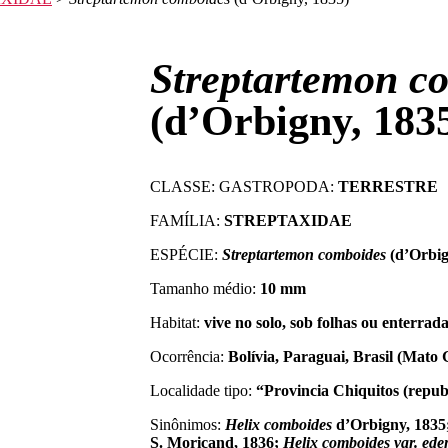
Streptartemon c
(d’Orbigny, 183
CLASSE: GASTROPODA:
TERRESTRE
FAMÍLIA:
STREPTAXIDAE
ESPÉCIE:
Streptartemon comboides
(d’Orbig
Tamanho médio:
10 mm
Habitat:
vive no solo, sob folhas ou enterrad
Ocorrência:
Bolívia, Paraguai, Brasil (Mato 
Localidade tipo:
“Provincia Chiquitos (repub
Sinônimos:
Helix comboides
d’Orbigny, 183
S. Moricand, 1836;
Helix comboides var. ede