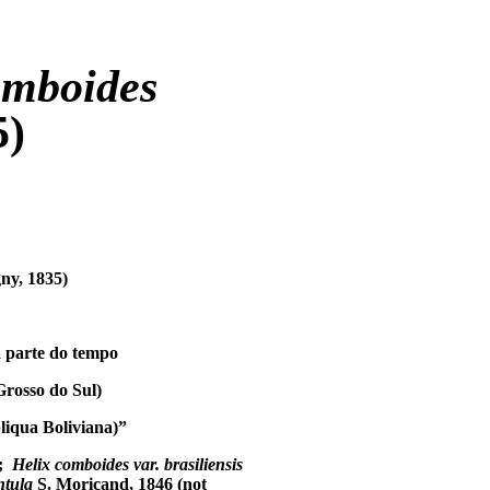
omboides
5)
ny, 1835)
a parte do tempo
Grosso do Sul)
liqua Boliviana)”
5;
Helix comboides var. brasiliensis
ntula
S. Moricand, 1846 (not