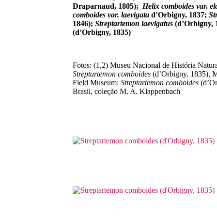
Draparnaud, 1805);
Helix comboides var. el
comboides var. laevigata
d’Orbigny, 1837;
St
1846);
Streptartemon laevigatus
(d’Orbigny, 
(d’Orbigny, 1835)
Fotos: (1,2) Museu Nacional de História Natu
Streptartemon comboides
(d’Orbigny, 1835),
Field Museum:
Streptartemon comboides
(d’Or
Brasil, coleção
M. A. Klappenbach