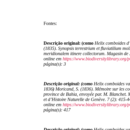
Fontes:
Descrição original: (como
Helix comboides d
(1835). Synopsis terrestrium et fluviatilium m
meridionalem itinere collectorum.
Magasin de 
online em
https://www.biodiversitylibrary.org
página(s): 3
Descrição original: (como
Helix comboides var
1836
)
Moricand, S. (1836). Mémoire sur les coqui
province de Bahia, envoyée par. M. Blanchet.
M
et d’Histoire Naturelle de Genève.
7 (2): 415-4
online em
https://www.biodiversitylibrary.org
página(s): 417
Descrição original: (como
Helix comboides var