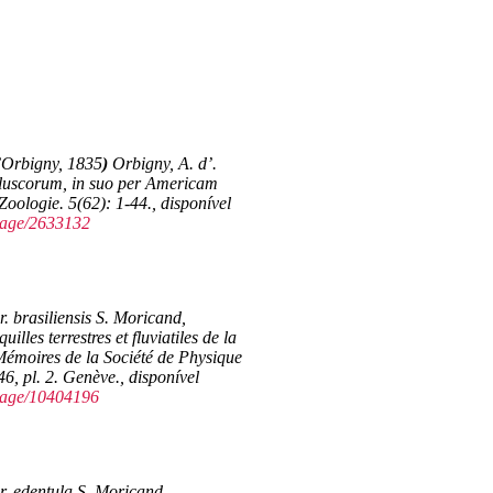
’Orbigny, 1835
)
Orbigny, A. d’.
olluscorum, in suo per Americam
Zoologie.
5(62): 1-44.
, disponível
/page/2633132
. brasiliensis S. Moricand,
lles terrestres et fluviatiles de la
émoires de la Société de Physique
46, pl. 2. Genève.
,
disponível
/page/10404196
. edentula S. Moricand,