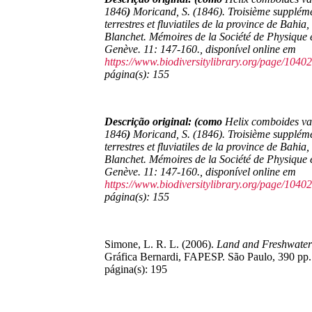
1846
)
Moricand, S. (1846). Troisième suppléme
terrestres et fluviatiles de la province de Bahia
Blanchet.
Mémoires de la Société de Physique e
Genève.
11: 147-160.
,
disponível online em
https://www.biodiversitylibrary.org/page/1040
página(s): 155
Descrição original: (como
Helix comboides var
1846
)
Moricand, S. (1846). Troisième suppléme
terrestres et fluviatiles de la province de Bahia
Blanchet.
Mémoires de la Société de Physique e
Genève.
11: 147-160.
,
disponível online em
https://www.biodiversitylibrary.org/page/1040
página(s): 155
Simone, L. R. L. (2006).
Land and Freshwater 
Gráfica Bernardi, FAPESP. São Paulo, 390 pp.
página(s): 195