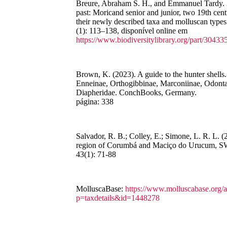
Breure, Abraham S. H., and Emmanuel Tardy. 
past: Moricand senior and junior, two 19th cen
their newly described taxa and molluscan type
(1): 113–138, disponível online em
https://www.biodiversitylibrary.org/part/30433
Brown, K. (2023). A guide to the hunter shells
Enneinae, Orthogibbinae, Marconiinae, Odonta
Diapheridae. ConchBooks, Germany.
página: 338
Salvador, R. B.; Colley, E.; Simone, L. R. L. (
region of Corumbá and Maciço do Urucum, SW 
43(1): 71-88
MolluscaBase:
https://www.molluscabase.org/
p=taxdetails&id=1448278