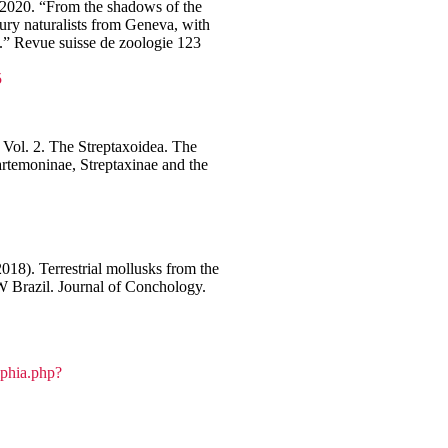
2020. “From the shadows of the
tury naturalists from Geneva, with
s.” Revue suisse de zoologie 123
5
. Vol. 2. The Streptaxoidea. The
rtemoninae, Streptaxinae and the
2018). Terrestrial mollusks from the
Brazil. Journal of Conchology.
aphia.php?