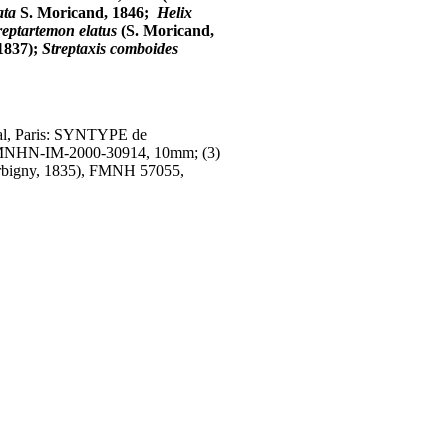
ata
S. Moricand, 1846;
Helix
reptartemon elatus
(S. Moricand,
1837);
Streptaxis comboides
ral, Paris: SYNTYPE de
 MNHN-IM-2000-30914, 10mm; (3)
bigny, 1835)
,
FMNH 57055,