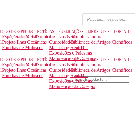
LOGO DE ESPÉCIES
NOTÍCIAS
PUBLICAÇÕES
LINKS ÚTEIS
CONTATO
nservação do Meio Ambiente
Espécies do Brasil
Todas as Notícias
Strombus Journal
l
Projeto Ilhas Oceânicas
Curiosidades
Biblioteca de Artigos Científicos
Famílias de Moluscos
Malacologia em Dia
Siratus
Exposições e Palestras
Manutenção da Coleção
LOGO DE ESPÉCIES
NOTÍCIAS
PUBLICAÇÕES
LINKS ÚTEIS
CONTATO
nservação do Meio Ambiente
Espécies do Brasil
Todas as Notícias
Strombus Journal
l
Projeto Ilhas Oceânicas
Curiosidades
Biblioteca de Artigos Científicos
Famílias de Moluscos
Malacologia em Dia
Siratus
Exposições e Palestras
Manutenção da Coleção