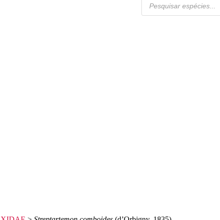
AXIDAE
>
Streptartemon comboides
(d’Orbigny, 1835)