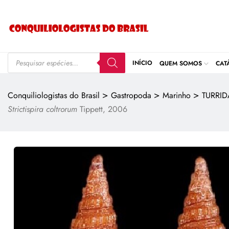
INÍCIO
QUEM SOMOS
CAT
>
>
>
Conquiliologistas do Brasil
Gastropoda
Marinho
TURRI
Strictispira coltrorum
Tippett, 2006