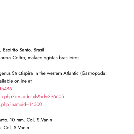
 Espirito Santo, Brasil
cus Coltro, malacologistas brasileiros
enus Strictispira in the western Atlantic (Gastropoda:
ilable online at
115486
hia.php?p=taxdetails&id=396605
ch.php?nameid=14300
Santo. 10 mm. Col. S.Vanin
m. Col. S.Vanin