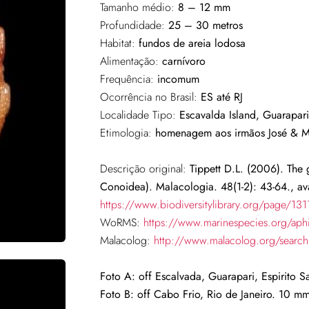
Tamanho médio:
8 – 12 mm
Profundidade:
25 – 30 metros
Habitat:
fundos de
areia lodosa
Alimentação:
carnívoro
Frequência:
incomum
Ocorrência no Brasil:
ES até RJ
Localidade Tipo:
Escavalda Island, Guarapari,
Etimologia:
homenagem aos irmãos José & Mar
Descrição original:
Tippett D.L. (2006). The g
Conoidea). Malacologia. 48(1-2): 43-64., ava
https://www.biodiversitylibrary.org/page/13
WoRMS:
https://www.marinespecies.org/ap
Malacolog:
http://www.malacolog.org/sear
Foto A: off Escalvada, Guarapari, Espirito 
Foto B: off Cabo Frio, Rio de Janeiro. 10 m