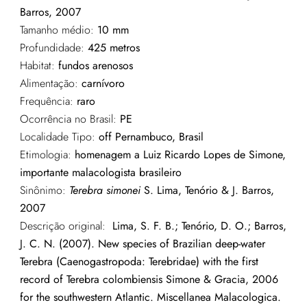
Barros, 2007
Tamanho médio:
10 mm
Profundidade:
425 metros
Habitat:
fundos arenosos
Alimentação:
carnívoro
Frequência:
raro
Ocorrência no Brasil:
PE
Localidade Tipo:
off Pernambuco, Brasil
Etimologia:
homenagem a Luiz Ricardo Lopes de Simone,
importante malacologista brasileiro
Sinônimo:
Terebra simonei
S. Lima, Tenório & J. Barros,
2007
Descrição original:
Lima, S. F. B.; Tenório, D. O.; Barros,
J. C. N. (2007). New species of Brazilian deep-water
Terebra (Caenogastropoda: Terebridae) with the first
record of Terebra colombiensis Simone & Gracia, 2006
for the southwestern Atlantic. Miscellanea Malacologica.