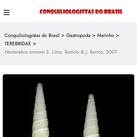
>
>
>
Conquiliologistas do Brasil
Gastropoda
Marinho
>
TEREBRIDAE
Neoterebra simonei
S. Lima, Tenório & J. Barros, 2007