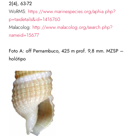
2(4), 63-72
WoRMS:
https://www.marinespecies.org/aphia.php?
p=taxdetails&id=1416760
Malacolog:
http://www.malacolog.org/search.php?
nameid=15677
Foto A: off Pernambuco, 425 m prof. 9,8 mm. MZSP –
holótipo