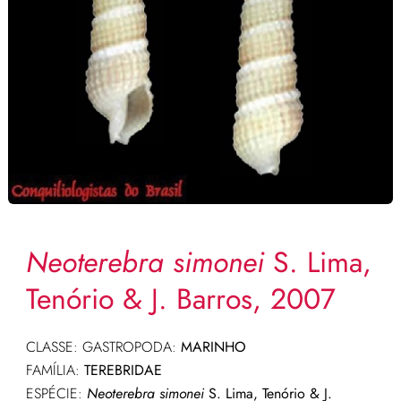
Neoterebra simonei
S. Lima,
Tenório & J. Barros, 2007
CLASSE: GASTROPODA:
MARINHO
FAMÍLIA:
TEREBRIDAE
ESPÉCIE:
Neoterebra
simonei
S. Lima, Tenório & J.