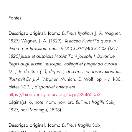
Fontes:
Descrição original
:
(como
Bulimus hyalinus
J. A. Wagner,
1827
)
Wagner, J. A. (1827).
Testacea fluviatilia quae in
itinere per Brasiliam annis MDCCCXVII-MDCCCXX [1817-
1820] jussu et auspiciis Maximiliani Josephi I. Bavariae
Regis augustissimi suscepto, collegit et pingenda curavit
Dr. J. B. de Spix (…), digessit, descripsit et observationibus
illustravit Dr. J. A. Wagner
. Munich: C. Wolf. pp. i-iv, 1-36,
plates 1-29.
,
disponível online em
https://biodiversitylibrary.org/page/39465053
página(s): 6; note: nom. nov. pro
Bulimus fragilis
Spix,
1827, not (Montagu, 1803)
Descrição original
:
(como
Bulimus fragilis
Spix,