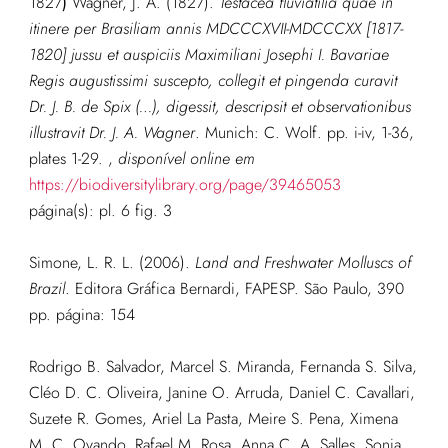
1827
)
Wagner, J. A. (1827).
Testacea fluviatilia quae in
itinere per Brasiliam annis MDCCCXVII-MDCCCXX [1817-
1820] jussu et auspiciis Maximiliani Josephi I. Bavariae
Regis augustissimi suscepto, collegit et pingenda curavit
Dr. J. B. de Spix (…), digessit, descripsit et observationibus
illustravit Dr. J. A. Wagner
. Munich: C. Wolf. pp. i-iv, 1-36,
plates 1-29.
,
disponível online em
https://biodiversitylibrary.org/page/39465053
página(s): pl. 6 fig. 3
Simone, L. R. L. (2006).
Land and Freshwater Molluscs of
Brazil
. Editora Gráfica Bernardi, FAPESP. São Paulo, 390
pp. página: 154
Rodrigo B. Salvador, Marcel S. Miranda, Fernanda S. Silva,
Cléo D. C. Oliveira, Janine O. Arruda, Daniel C. Cavallari,
Suzete R. Gomes, Ariel La Pasta, Meire S. Pena, Ximena
M. C. Ovando, Rafael M. Rosa, Anna C. A. Salles, Sonia