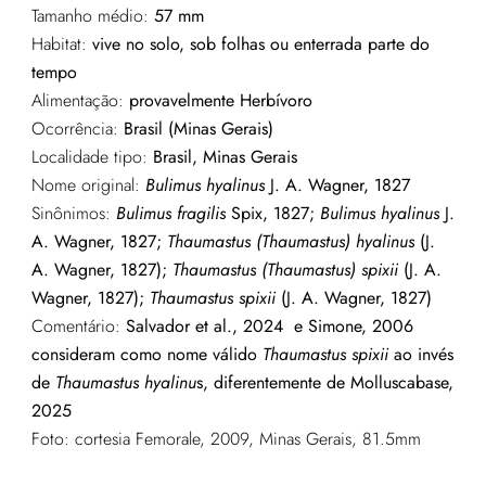
Tamanho médio:
57 mm
Habitat:
vive no solo, sob folhas ou enterrada parte do
tempo
Alimentação:
provavelmente Herbívoro
Ocorrência:
Brasil (Minas Gerais)
Localidade tipo:
Brasil, Minas Gerais
Nome original:
Bulimus hyalinus
J. A. Wagner, 1827
Sinônimos:
Bulimus fragilis
Spix, 1827;
Bulimus hyalinus
J.
A. Wagner, 1827;
Thaumastus (Thaumastus) hyalinus
(J.
A. Wagner, 1827);
Thaumastus (Thaumastus) spixii
(J. A.
Wagner, 1827);
Thaumastus spixii
(J. A. Wagner, 1827)
Comentário:
Salvador et al., 2024 e Simone, 2006
consideram como nome válido
Thaumastus spixii
ao invés
de
Thaumastus hyalinu
s, diferentemente de Molluscabase,
2025
Foto: cortesia Femorale, 2009, Minas Gerais, 81.5mm