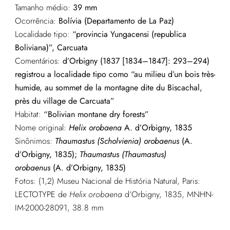
Tamanho médio:
39 mm
Ocorrência:
Bolívia (Departamento de La Paz)
Localidade tipo:
“provincia Yungacensi (republica
Boliviana)”, Carcuata
Comentários:
d’Orbigny (1837 [1834–1847]: 293–294)
registrou a localidade tipo como “au milieu d’un bois très-
humide, au sommet de la montagne dite du Biscachal,
près du village de Carcuata”
Habitat:
“Bolivian montane dry forests”
Nome original:
Helix orobaena
A. d’Orbigny, 1835
Sinônimos:
Thaumastus (Scholvienia) orobaenus
(A.
d’Orbigny, 1835);
Thaumastus (Thaumastus)
orobaenus
(A. d’Orbigny, 1835)
Fotos: (1,2) Museu Nacional de História Natural, Paris:
LECTOTYPE de
Helix
orobaena
d’Orbigny, 1835, MNHN-
IM-2000-28091, 38.8 mm