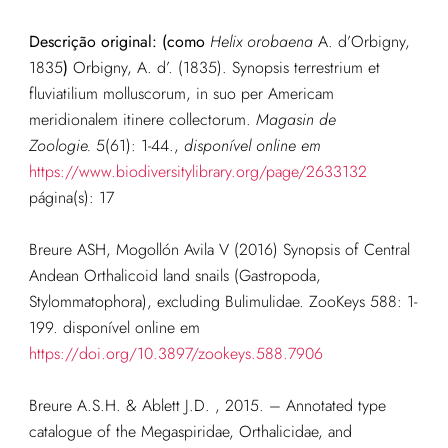
Descrição original: (como
Helix orobaena
A. d’Orbigny,
1835
)
Orbigny, A. d’. (1835). Synopsis terrestrium et
fluviatilium molluscorum, in suo per Americam
meridionalem itinere collectorum.
Magasin de
Zoologie.
5(61): 1-44.
,
disponível online em
https://www.biodiversitylibrary.org/page/2633132
página(s): 17
Breure ASH, Mogollón Avila V (2016) Synopsis of Central
Andean Orthalicoid land snails (Gastropoda,
Stylommatophora), excluding Bulimulidae. ZooKeys 588: 1-
199. disponível online em
https://doi.org/10.3897/zookeys.588.7906
Breure A.S.H. & Ablett J.D. , 2015. – Annotated type
catalogue of the Megaspiridae, Orthalicidae, and