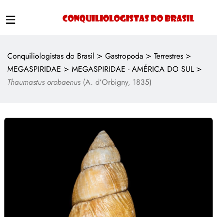
>
>
>
Conquiliologistas do Brasil
Gastropoda
Terrestres
>
>
MEGASPIRIDAE
MEGASPIRIDAE - AMÉRICA DO SUL
Thaumastus orobaenus
(A. d’Orbigny, 1835)