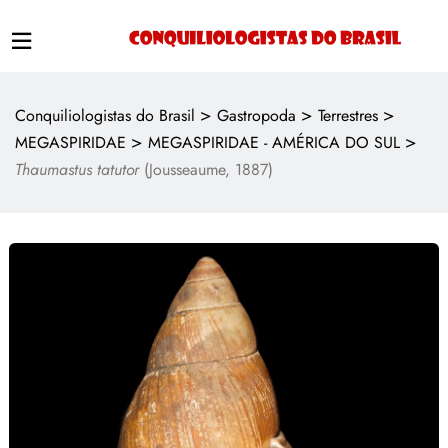
>
>
>
Conquiliologistas do Brasil
Gastropoda
Terrestres
>
>
MEGASPIRIDAE
MEGASPIRIDAE - AMÉRICA DO SUL
Thaumastus tatutor
(Jousseaume, 1887)