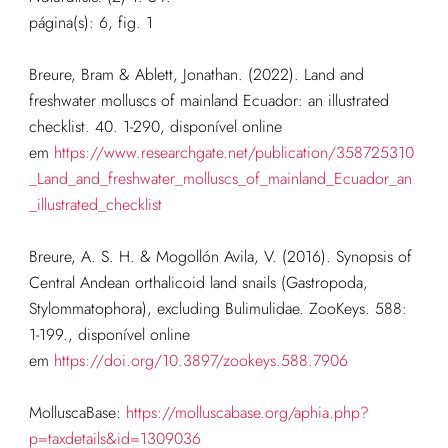
página(s): 6, fig. 1
Breure, Bram & Ablett, Jonathan. (2022). Land and
freshwater molluscs of mainland Ecuador: an illustrated
checklist. 40. 1-290, disponível online
em
https://www.researchgate.net/publication/358725310
_Land_and_freshwater_molluscs_of_mainland_Ecuador_an
_illustrated_checklist
Breure, A. S. H. & Mogollón Avila, V. (2016). Synopsis of
Central Andean orthalicoid land snails (Gastropoda,
Stylommatophora), excluding Bulimulidae. ZooKeys. 588:
1-199., disponível online
em
https://doi.org/10.3897/zookeys.588.7906
MolluscaBase:
https://molluscabase.org/aphia.php?
p=taxdetails&id=1309036