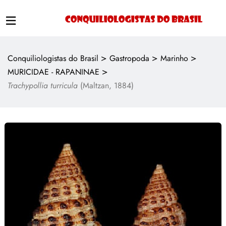
>
>
>
Conquiliologistas do Brasil
Gastropoda
Marinho
>
MURICIDAE - RAPANINAE
Trachypollia turricula
(Maltzan, 1884)