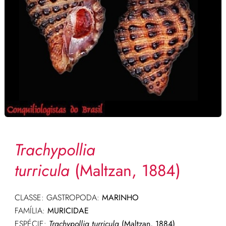
Trachypollia
turricula
(Maltzan, 1884)
CLASSE: GASTROPODA:
MARINHO
FAMÍLIA:
MURICIDAE
ESPÉCIE:
Trachypollia turricula
(Maltzan, 1884)