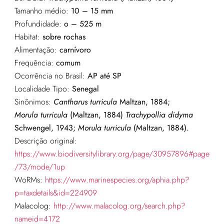
Tamanho médio:
10 – 15 mm
Profundidade:
o – 525 m
Habitat:
sobre rochas
Alimentação:
carnívoro
Frequência:
comum
Ocorrência no Brasil:
AP até SP
Localidade Tipo:
Senegal
Sinônimos:
Cantharus
turricula
Maltzan, 1884;
Morula
turricula
(Maltzan, 1884)
Trachypollia
didyma
Schwengel, 1943;
Morula
turricula
(Maltzan, 1884).
Descrição original:
https://www.biodiversitylibrary.org/page/30957896#page
/73/mode/1up
WoRMs:
https://www.marinespecies.org/aphia.php?
p=taxdetails&id=224909
Malacolog:
http://www.malacolog.org/search.php?
nameid=4172