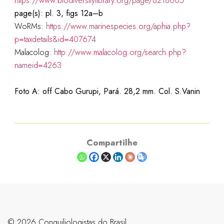
https://www.biodiversitylibrary.org/page/8218005
page(s): pl. 3, figs 12a–b
WoRMs:
https://www.marinespecies.org/aphia.php?
p=taxdetails&id=407674
Malacolog:
http://www.malacolog.org/search.php?
nameid=4263
Foto A: off Cabo Gurupi, Pará. 28,2 mm. Col. S.Vanin
Compartilhe
©️ 2026 Conquiliologistas do Brasil