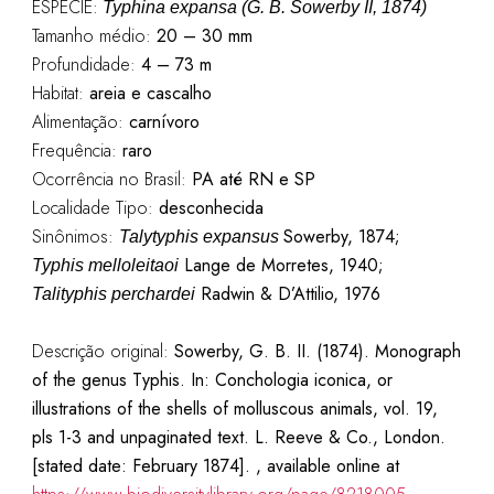
ESPÉCIE:
Typhina expansa (G. B. Sowerby II, 1874)
Tamanho médio:
20 – 30 mm
Profundidade:
4 – 73 m
Habitat:
areia e cascalho
Alimentação:
carnívoro
Frequência:
raro
Ocorrência no Brasil:
PA até RN e SP
Localidade Tipo:
desconhecida
Sinônimos:
Sowerby
, 1874;
Talytyphis
expansus
Lange de Morretes, 1940;
Typhis
melloleitaoi
Radwin
& D’Attilio, 1976
Talityphis
perchardei
Descrição original:
Sowerby, G. B. II. (1874). Monograph
of the genus Typhis. In: Conchologia iconica, or
illustrations of the shells of molluscous animals, vol. 19,
pls 1-3 and unpaginated text. L. Reeve & Co., London.
[stated date: February 1874]. , available online at