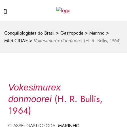
>
>
>
Conquiliologistas do Brasil
Gastropoda
Marinho
>
MURICIDAE
(H. R. Bullis, 1964)
Vokesimurex donmoorei
Vokesimurex
(H. R. Bullis,
donmoorei
1964)
CLASSE: GASTROPODA:
MARINHO