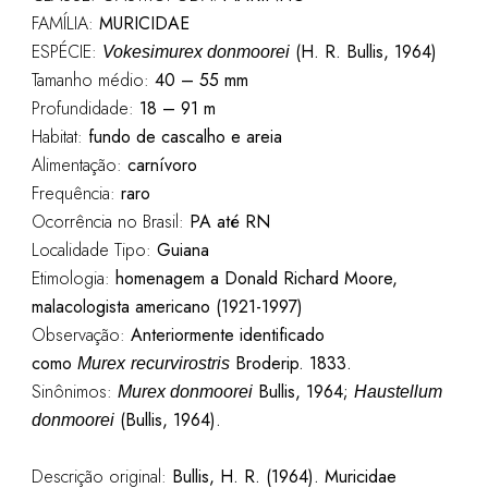
FAMÍLIA:
MURICIDAE
ESPÉCIE:
(H. R. Bullis, 1964)
Vokesimurex donmoorei
Tamanho médio:
40 – 55 mm
Profundidade:
18 – 91 m
Habitat:
fundo de cascalho e areia
Alimentação:
carnívoro
Frequência:
raro
Ocorrência no Brasil:
PA até RN
Localidade Tipo:
Guiana
Etimologia:
homenagem a Donald Richard Moore,
malacologista americano (1921-1997)
Observação:
Anteriormente identificado
como
Broderip
. 1833.
Murex
recurvirostris
Sinônimos:
Bullis
, 1964;
Murex
donmoorei
Haustellum
(
Bullis
, 1964).
donmoorei
Descrição original:
Bullis, H. R. (1964). Muricidae