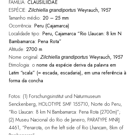
FAMÍLIA:
CLAUSILIIDAE
ESPÉCIE:
Weyrauch, 1957
Zilchiella grandiportus
Tamanho médio:
20 – 25 mm
Ocorrência:
Peru (Cajamarca)
Localidade tipo:
Peru, Cajamarca “Rio Llaucan: 8 km N
Bambamarca: Pena Rota”
Altitude:
2700 m
Nome original:
Weyrauch, 1957
Zilchiella grandiportus
Etimologia: o
nome da espécie deriva da palavra em
Latim “scala” (= escada, escadaria), em uma referência à
forma da concha
Fotos: (1) Forschungsinstitut und Naturmuseum
Senckenberg, HOLOTYPE SMF 155710, Norte do Peru,
“Rio Llaucan: 8 km N Bambamarca: Pena Rota (2700m)”;
(2) Museu Nacional do Rio de Janeiro, PARATYPE MNRJ
4461, “Penarota, on the left side of Rio Lhancam, 8km of