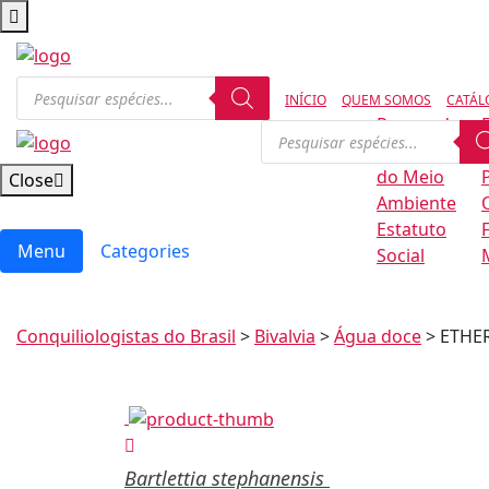
INÍCIO
QUEM SOMOS
CATÁL
Regras de
Conservação
B
do Meio
Close
Ambiente
Estatuto
Menu
Categories
Social
Conquiliologistas do Brasil
>
Bivalvia
>
Água doce
>
ETHER
Bartlettia stephanensis