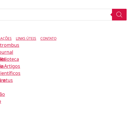
CAÇÕES
LINKS ÚTEIS
CONTATO
Strombus
ournal
des
iblioteca
ia
e Artigos
ientíficos
s e
iratus
ão
o