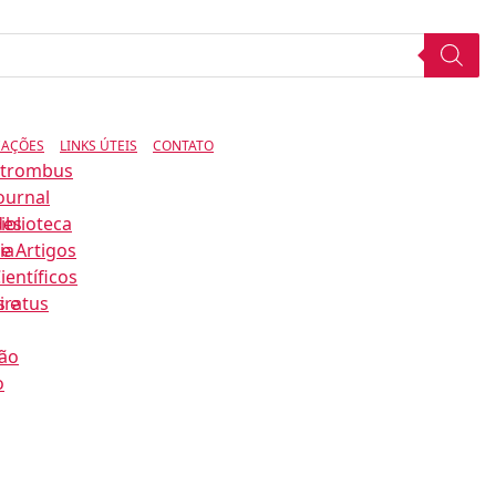
CAÇÕES
LINKS ÚTEIS
CONTATO
Strombus
ournal
des
iblioteca
ia
e Artigos
ientíficos
s e
iratus
ão
o