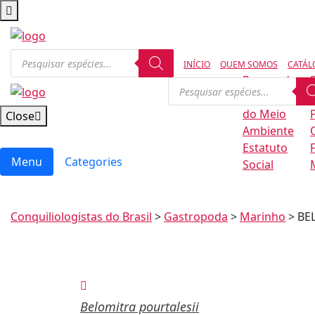
INÍCIO
QUEM SOMOS
CATÁL
Regras de
Conservação
B
do Meio
Close
Ambiente
Estatuto
Menu
Categories
Social
Conquiliologistas do Brasil
>
Gastropoda
>
Marinho
>
BE
Belomitra pourtalesii