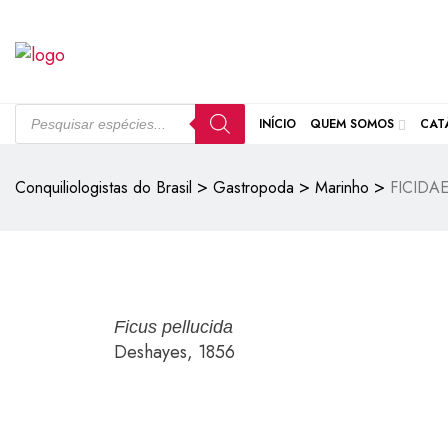
INÍCIO
QUEM SOMOS
CAT
>
>
>
Conquiliologistas do Brasil
Gastropoda
Marinho
FICIDA
Ficus pellucida
Deshayes, 1856